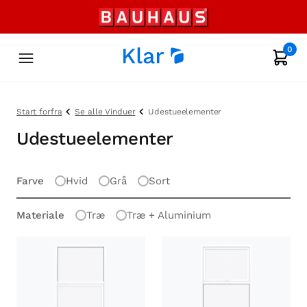
0
Start forfra
Se alle Vinduer
Udestueelementer
Udestueelementer
Farve
Hvid
Grå
Sort
Materiale
Træ
Træ + Aluminium