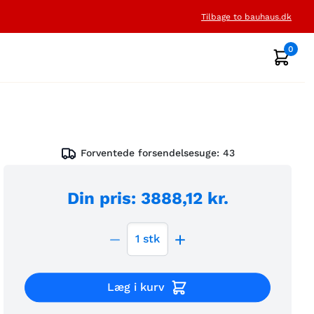
Tilbage to bauhaus.dk
0
Forventede forsendelsesuge:
43
Din pris
:
3888,12 kr.
1
stk
Læg i kurv