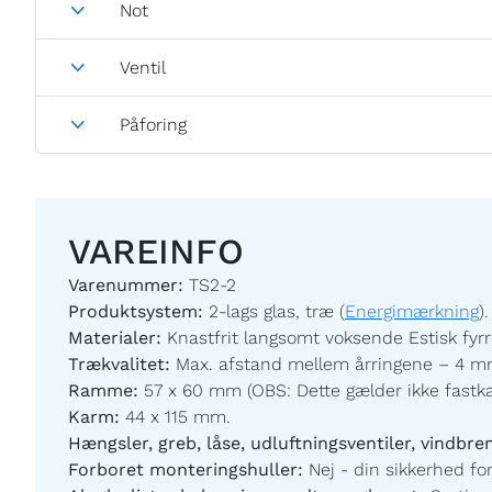
Not
Ventil
Påforing
VAREINFO
Varenummer:
TS2-2
Produktsystem:
2-lags glas, træ (
Energimærkning
).
Materialer:
Knastfrit langsomt voksende Estisk fyrr
Trækvalitet:
Max. afstand mellem årringene – 4 mm
Ramme:
57 x 60 mm (OBS: Dette gælder ikke fastk
Karm:
44 x 115 mm.
Hængsler, greb, låse, udluftningsventiler, vindbre
Forboret monteringshuller:
Nej - din sikkerhed for