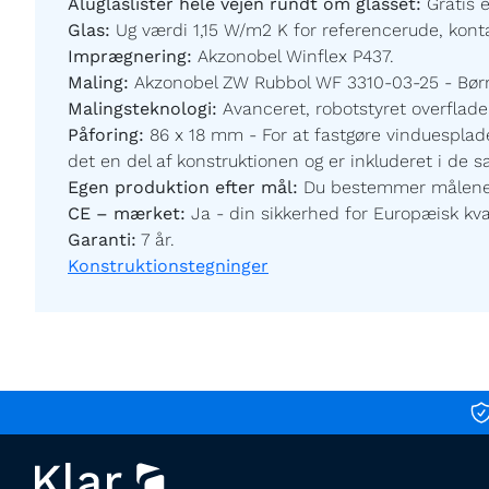
Aluglaslister hele vejen rundt om glasset:
Gratis 
Glas:
Ug værdi 1,15 W/m2 K for referencerude, kontak
Imprægnering:
Akzonobel Winflex P437.
Maling:
Akzonobel ZW Rubbol WF 3310-03-25 - Børnev
Malingsteknologi:
Avanceret, robotstyret overfladeb
Påforing:
86 x 18 mm - For at fastgøre vinduesplade
det en del af konstruktionen og er inkluderet i de 
Egen produktion efter mål:
Du bestemmer målene og
CE – mærket:
Ja - din sikkerhed for Europæisk kval
Garanti:
7 år.
Konstruktionstegninger