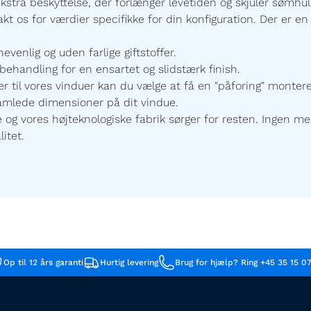
ekstra beskyttelse, der forlænger levetiden og skjuler sømhu
t os for værdier specifikke for din konfiguration.
Der er en 
enlig og uden farlige giftstoffer.
ehandling for en ensartet og slidstærk finish.
r til vores vinduer kan du vælge at få en "påforing" monte
samlede dimensioner på dit vindue.
 vores højteknologiske fabrik sørger for resten. Ingen mel
itet.
Op til 12 års garanti
Hurtig levering
Brug for hjælp? Ring +45 35 15 0