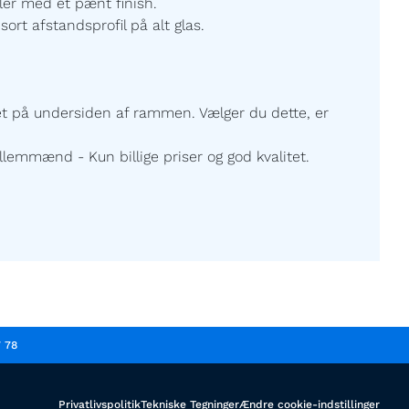
ller med et pænt finish.
sort afstandsprofil på alt glas.
ret på undersiden af rammen. Vælger du dette, er
lemmænd - Kun billige priser og god kvalitet.
7 78
Privatlivspolitik
Tekniske Tegninger
Ændre cookie-indstillinger