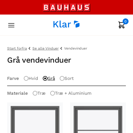
0
Start forfra
Se alle Vinduer
Vendevinduer
Grå vendevinduer
Farve
Hvid
Grå
Sort
Materiale
Træ
Træ + Aluminium