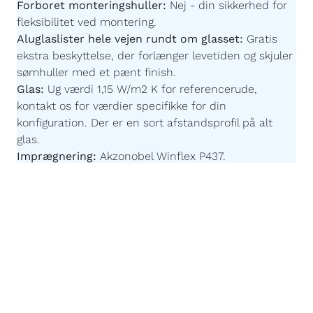
Forboret monteringshuller:
Nej - din sikkerhed for
fleksibilitet ved montering.
Aluglaslister hele vejen rundt om glasset:
Gratis
ekstra beskyttelse, der forlænger levetiden og skjuler
sømhuller med et pænt finish.
Glas:
Ug værdi 1,15 W/m2 K for referencerude,
kontakt os for værdier specifikke for din
konfiguration.
Der er en sort afstandsprofil på alt
glas.
Imprægnering:
Akzonobel Winflex P437.
Maling:
Akzonobel ZW Rubbol WF 3310-03-25 -
Børnevenlig og uden farlige giftstoffer.
Malingsteknologi:
Avanceret, robotstyret
overfladebehandling for en ensartet og slidstærk
finish.
Påforing:
86 x 18 mm - For at fastgøre vinduesplader
til vores vinduer kan du vælge at få en "påforing"
monteret på undersiden af rammen. Vælger du
dette, er det en del af konstruktionen og er