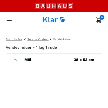
0
Start forfra
Se alle Vinduer
Vendevinduer
Vendevinduer - 1 fag 1 rude
Mål
38
x
53
cm