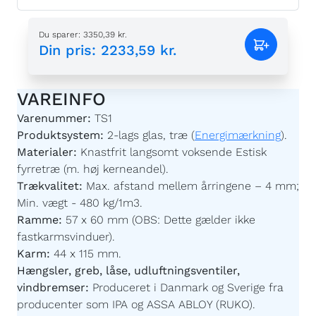
Du sparer
:
3350,39 kr.
Din pris
:
2233,59 kr.
VAREINFO
Varenummer:
TS1
Produktsystem:
2-lags glas, træ (
Energimærkning
).
Materialer:
Knastfrit langsomt voksende Estisk
fyrretræ (m. høj kerneandel).
Trækvalitet:
Max. afstand mellem årringene – 4 mm;
Min. vægt - 480 kg/1m3.
Ramme:
57 x 60 mm (OBS: Dette gælder ikke
fastkarmsvinduer).
Karm:
44 x 115 mm.
Hængsler, greb, låse, udluftningsventiler,
vindbremser:
Produceret i Danmark og Sverige fra
producenter som IPA og ASSA ABLOY (RUKO).