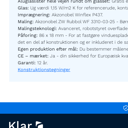
Aluglaslister hele vejen rundt om glasset:
Gratis 
Glas:
Ug værdi 1,15 W/m2 K for referencerude, kontak
Imprægnering:
Akzonobel Winflex P437.
Maling:
Akzonobel ZW Rubbol WF 3310-03-25 - Børnev
Malingsteknologi:
Avanceret, robotstyret overfladeb
Påforing:
86 x 18 mm - For at fastgøre vinduesplade
det en del af konstruktionen og er inkluderet i de 
Egen produktion efter mål:
Du bestemmer målene og
CE – mærket:
Ja - din sikkerhed for Europæisk kval
Garanti:
12 år.
Konstruktionstegninger