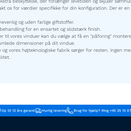
ekstra beskyttelse, der forlænger levetiden og skjuler sømhu
t os for værdier specifikke for din konfiguration.
Der er en 
enlig og uden farlige giftstoffer.
ehandling for en ensartet og slidstærk finish.
r til vores vinduer kan du vælge at få en "påforing" monte
samlede dimensioner på dit vindue.
 vores højteknologiske fabrik sørger for resten. Ingen mel
itet.
Op til 12 års garanti
Hurtig levering
Brug for hjælp? Ring +45 35 15 0