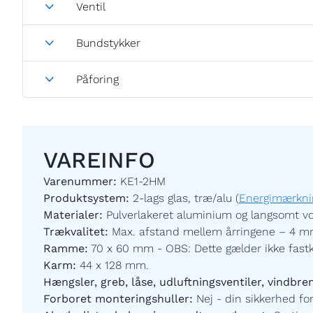
Ventil
Bundstykker
Påforing
VAREINFO
Varenummer:
KE1-2HM
Produktsystem:
2-lags glas, træ/alu (
Energimærkni
Materialer:
Pulverlakeret aluminium og langsomt vo
Trækvalitet:
Max. afstand mellem årringene – 4 mm
Ramme:
70 x 60 mm - OBS: Dette gælder ikke fast
Karm:
44 x 128 mm.
Hængsler, greb, låse, udluftningsventiler, vindbre
Forboret monteringshuller:
Nej - din sikkerhed for