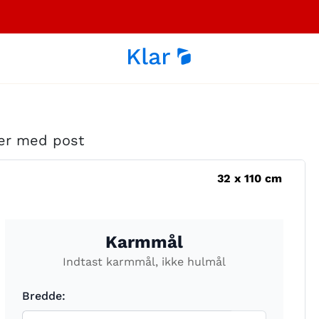
der med post
32
x
110
cm
Karmmål
Indtast karmmål, ikke hulmål
Bredde: