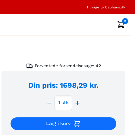
Tilbage to bauhaus.dk
0
Forventede forsendelsesuge:
42
Din pris
:
1698,29 kr.
1
stk
Læg i kurv