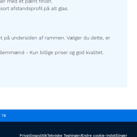
ller med et pænt finish.
sort afstandsprofil på alt glas.
ret på undersiden af rammen. Vælger du dette, er
lemmænd - Kun billige priser og god kvalitet.
7 78
Privatlivspolitik
Tekniske Tegninger
Ændre cookie-indstillinger