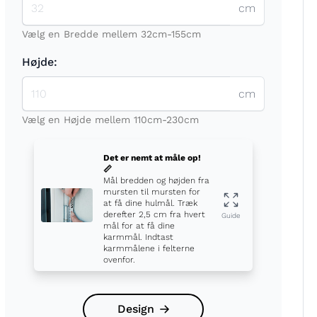
cm
Vælg en Bredde mellem 32cm-155cm
Højde:
cm
t
Vælg en Højde mellem 110cm-230cm
Det er nemt at måle op!
📏
Mål bredden og højden fra
mursten til mursten for
at få dine hulmål. Træk
derefter 2,5 cm fra hvert
Guide
mål for at få dine
karmmål. Indtast
karmmålene i felterne
ovenfor.
Design