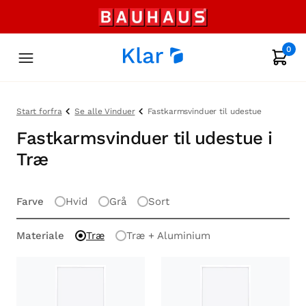
0
Start forfra
Se alle Vinduer
Fastkarmsvinduer til udestue
Fastkarmsvinduer til udestue i
Træ
Farve
Hvid
Grå
Sort
Materiale
Træ
Træ + Aluminium