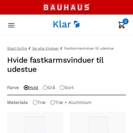
0
Start forfra
Se alle Vinduer
Fastkarmsvinduer til udestue
Hvide fastkarmsvinduer til
udestue
Farve
Hvid
Grå
Sort
Materiale
Træ
Træ + Aluminium