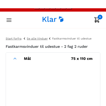
0
Start forfra
Se alle Vinduer
Fastkarmsvinduer til udestue
Fastkarmsvinduer til udestue - 2 fag 2 ruder
Mål
75
x
110
cm