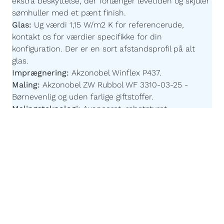
ekstra beskyttelse, der forlænger levetiden og skjuler
sømhuller med et pænt finish.
Glas:
Ug værdi 1,15 W/m2 K for referencerude,
kontakt os for værdier specifikke for din
konfiguration.
Der er en sort afstandsprofil på alt
glas.
Imprægnering:
Akzonobel Winflex P437.
Maling:
Akzonobel ZW Rubbol WF 3310-03-25 -
Børnevenlig og uden farlige giftstoffer.
Malingsteknologi:
Avanceret, robotstyret
overfladebehandling for en ensartet og slidstærk
finish.
Påforing:
86 x 18 mm - For at fastgøre vinduesplader
til vores vinduer kan du vælge at få en "påforing"
monteret på undersiden af rammen. Vælger du
dette, er det en del af konstruktionen og er
inkluderet i de samlede dimensioner på dit vindue.
Egen produktion efter mål:
Du bestemmer målene
og vores højteknologiske fabrik sørger for resten.