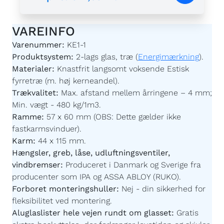
VAREINFO
Varenummer:
KE1-1
Produktsystem:
2-lags glas, træ (
Energimærkning
).
Materialer:
Knastfrit langsomt voksende Estisk
fyrretræ (m. høj kerneandel).
Trækvalitet:
Max. afstand mellem årringene – 4 mm;
Min. vægt - 480 kg/1m3.
Ramme:
57 x 60 mm (OBS: Dette gælder ikke
fastkarmsvinduer).
Karm:
44 x 115 mm.
Hængsler, greb, låse, udluftningsventiler,
vindbremser:
Produceret i Danmark og Sverige fra
producenter som IPA og ASSA ABLOY (RUKO).
Forboret monteringshuller:
Nej - din sikkerhed for
fleksibilitet ved montering.
Aluglaslister hele vejen rundt om glasset:
Gratis