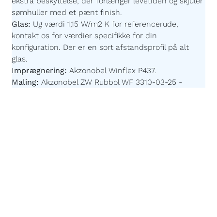
ekstra beskyttelse, der forlænger levetiden og skjuler
sømhuller med et pænt finish.
Glas:
Ug værdi 1,15 W/m2 K for referencerude,
kontakt os for værdier specifikke for din
konfiguration.
Der er en sort afstandsprofil på alt
glas.
Imprægnering:
Akzonobel Winflex P437.
Maling:
Akzonobel ZW Rubbol WF 3310-03-25 -
Børnevenlig og uden farlige giftstoffer.
Malingsteknologi:
Avanceret, robotstyret
overfladebehandling for en ensartet og slidstærk
finish.
Påforing:
86 x 18 mm - For at fastgøre vinduesplader
til vores vinduer kan du vælge at få en "påforing"
monteret på undersiden af rammen. Vælger du
dette, er det en del af konstruktionen og er
inkluderet i de samlede dimensioner på dit vindue.
Egen produktion efter mål:
Du bestemmer målene
og vores højteknologiske fabrik sørger for resten.