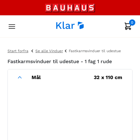
0
Start forfra
Se alle Vinduer
Fastkarmsvinduer til udestue
Fastkarmsvinduer til udestue - 1 fag 1 rude
Mål
32
x
110
cm