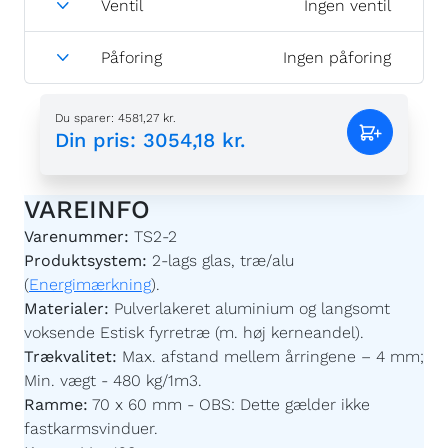
Ventil
Ingen ventil
Påforing
Ingen påforing
Du sparer
:
4581,27 kr.
Din pris
:
3054,18 kr.
VAREINFO
Varenummer:
TS2-2
Produktsystem:
2-lags glas, træ/alu
(
Energimærkning
).
Materialer:
Pulverlakeret aluminium og langsomt
voksende Estisk fyrretræ (m. høj kerneandel).
Trækvalitet:
Max. afstand mellem årringene – 4 mm;
Min. vægt - 480 kg/1m3.
Ramme:
70 x 60 mm - OBS: Dette gælder ikke
fastkarmsvinduer.