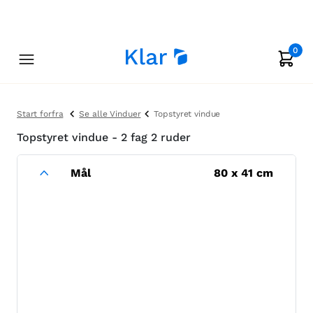
0
Start forfra
Se alle Vinduer
Topstyret vindue
Topstyret vindue - 2 fag 2 ruder
Mål
80
x
41
cm