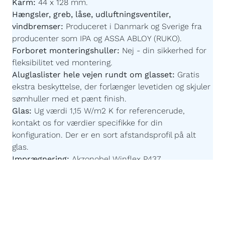
Karm:
44 x 128 mm.
Hængsler, greb, låse, udluftningsventiler,
vindbremser:
Produceret i Danmark og Sverige fra
producenter som IPA og ASSA ABLOY (RUKO).
Forboret monteringshuller:
Nej - din sikkerhed for
fleksibilitet ved montering.
Aluglaslister hele vejen rundt om glasset:
Gratis
ekstra beskyttelse, der forlænger levetiden og skjuler
sømhuller med et pænt finish.
Glas:
Ug værdi 1,15 W/m2 K for referencerude,
kontakt os for værdier specifikke for din
konfiguration.
Der er en sort afstandsprofil på alt
glas.
Imprægnering:
Akzonobel Winflex P437.
Maling:
Akzonobel ZW Rubbol WF 3310-03-25 -
Børnevenlig og uden farlige giftstoffer.
Malingsteknologi:
Avanceret, robotstyret
overfladebehandling for en ensartet og slidstærk
finish.