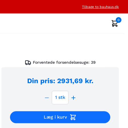
Tilbage to bauhaus.dk
0
Forventede forsendelsesuge:
39
Din pris
:
2931,69 kr.
1
stk
Læg i kurv