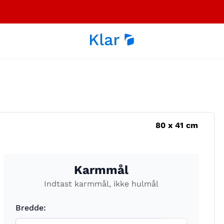
80
x
41
cm
Karmmål
Indtast karmmål, ikke hulmål
Bredde: