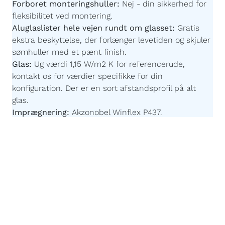
Forboret monteringshuller:
Nej - din sikkerhed for
fleksibilitet ved montering.
Aluglaslister hele vejen rundt om glasset:
Gratis
ekstra beskyttelse, der forlænger levetiden og skjuler
sømhuller med et pænt finish.
Glas:
Ug værdi 1,15 W/m2 K for referencerude,
kontakt os for værdier specifikke for din
konfiguration.
Der er en sort afstandsprofil på alt
glas.
Imprægnering:
Akzonobel Winflex P437.
Maling:
Akzonobel ZW Rubbol WF 3310-03-25 -
Børnevenlig og uden farlige giftstoffer.
Malingsteknologi:
Avanceret, robotstyret
overfladebehandling for en ensartet og slidstærk
finish.
Påforing:
86 x 18 mm - For at fastgøre vinduesplader
til vores vinduer kan du vælge at få en "påforing"
monteret på undersiden af rammen. Vælger du
dette, er det en del af konstruktionen og er