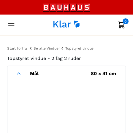
0
Start forfra
Se alle Vinduer
Topstyret vindue
Topstyret vindue - 2 fag 2 ruder
Mål
80
x
41
cm