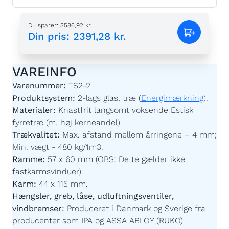
Du sparer
:
3586,92 kr.
Din pris
:
2391,28 kr.
VAREINFO
Varenummer:
TS2-2
Produktsystem:
2-lags glas, træ (
Energimærkning
).
Materialer:
Knastfrit langsomt voksende Estisk
fyrretræ (m. høj kerneandel).
Trækvalitet:
Max. afstand mellem årringene – 4 mm;
Min. vægt - 480 kg/1m3.
Ramme:
57 x 60 mm (OBS: Dette gælder ikke
fastkarmsvinduer).
Karm:
44 x 115 mm.
Hængsler, greb, låse, udluftningsventiler,
vindbremser:
Produceret i Danmark og Sverige fra
producenter som IPA og ASSA ABLOY (RUKO).