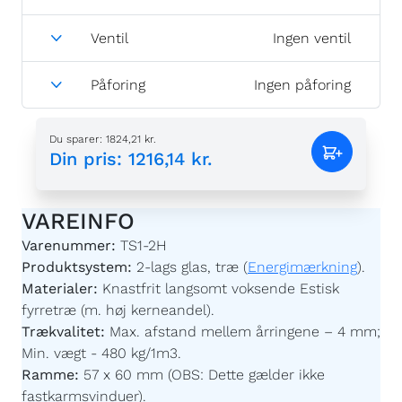
Ventil
Ingen ventil
Påforing
Ingen påforing
Du sparer
:
1824,21 kr.
Din pris
:
1216,14 kr.
VAREINFO
Varenummer:
TS1-2H
Produktsystem:
2-lags glas, træ (
Energimærkning
).
Materialer:
Knastfrit langsomt voksende Estisk
fyrretræ (m. høj kerneandel).
Trækvalitet:
Max. afstand mellem årringene – 4 mm;
Min. vægt - 480 kg/1m3.
Ramme:
57 x 60 mm (OBS: Dette gælder ikke
fastkarmsvinduer).