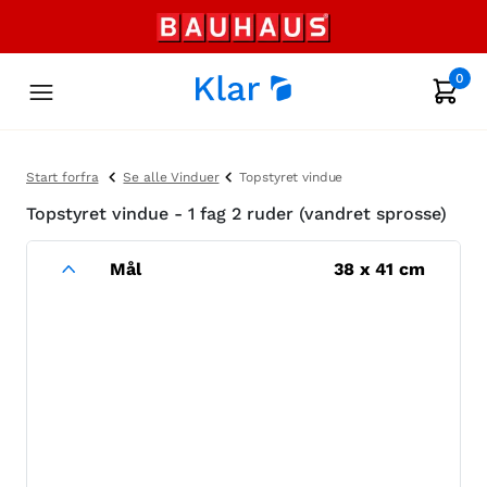
0
Start forfra
Se alle Vinduer
Topstyret vindue
Topstyret vindue - 1 fag 2 ruder (vandret sprosse)
Mål
38
x
41
cm