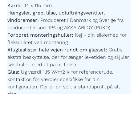
Karm:
44 x 115 mm.
Hængsler, greb, låse, udluftningsventiler,
vindbremser:
Produceret i Danmark og Sverige fra
producenter som IPA og ASSA ABLOY (RUKO).
Forboret monteringshuller:
Nej - din sikkerhed for
fleksibilitet ved montering.
Aluglaslister hele vejen rundt om glasset:
Gratis
ekstra beskyttelse, der forlænger levetiden og skjuler
sømhuller med et pænt finish.
Glas:
Ug værdi 1,15 W/m2 K for referencerude,
kontakt os for værdier specifikke for din
konfiguration.
Der er en sort afstandsprofil på alt
glas.
Imprægnering:
Akzonobel Winflex P437.
Maling:
Akzonobel ZW Rubbol WF 3310-03-25 -
Børnevenlig og uden farlige giftstoffer.
Malingsteknologi:
Avanceret, robotstyret
overfladebehandling for en ensartet og slidstærk