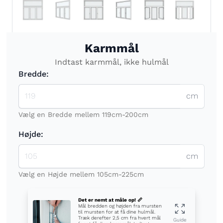
Karmmål
Indtast karmmål, ikke hulmål
Bredde:
cm
Vælg en Bredde mellem 119cm-200cm
Højde:
cm
Vælg en Højde mellem 105cm-225cm
Det er nemt at måle op! 📏
Mål bredden og højden fra mursten
til mursten for at få dine hulmål.
Træk derefter 2,5 cm fra hvert mål
Guide
for at få dine karmmål. Indtast
karmmålene i felterne ovenfor.