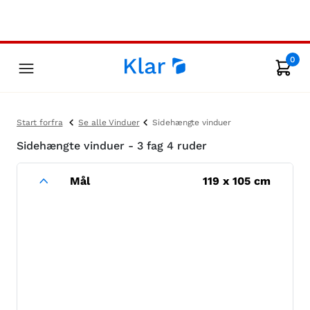
0
Start forfra
Se alle Vinduer
Sidehængte vinduer
Sidehængte vinduer - 3 fag 4 ruder
Mål
119
x
105
cm