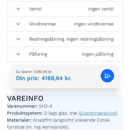
Ventil
Ingen ventil
Vindbremse
Ingen vindbremse
Redningsåbning
Ingen redningsåbning
Påforing
Ingen påforing
Du sparer
:
6282,96 kr.
Din pris
:
4188,64 kr.
VAREINFO
Varenummer:
SH3-4
Produktsystem:
2-lags glas, træ (
Energimærkning
).
Materialer:
Knastfrit langsomt voksende Estisk
fyrretræ (m. høj kerneandel).
Trækvalitet:
Max. afstand mellem årringene – 4 mm;