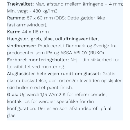
Min. vægt - 480 kg/1m3.
Ramme:
57 x 60 mm (OBS: Dette gælder ikke
fastkarmsvinduer).
Karm:
44 x 115 mm.
Hængsler, greb, låse, udluftningsventiler,
vindbremser:
Produceret i Danmark og Sverige fra
producenter som IPA og ASSA ABLOY (RUKO).
Forboret monteringshuller:
Nej - din sikkerhed for
fleksibilitet ved montering.
Aluglaslister hele vejen rundt om glasset:
Gratis
ekstra beskyttelse, der forlænger levetiden og skjuler
sømhuller med et pænt finish.
Glas:
Ug værdi 1,15 W/m2 K for referencerude,
kontakt os for værdier specifikke for din
konfiguration.
Der er en sort afstandsprofil på alt
glas.
Imprægnering:
Akzonobel Winflex P437.
Maling:
Akzonobel ZW Rubbol WF 3310-03-25 -