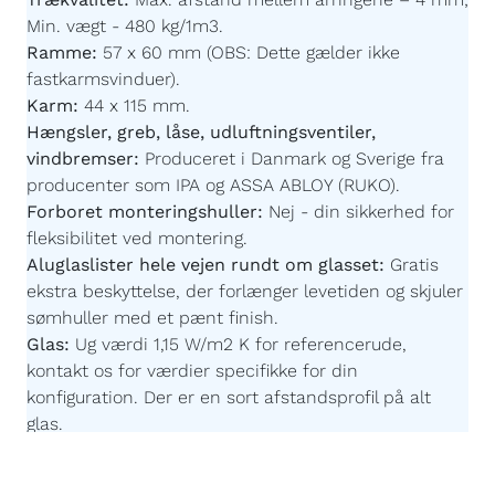
Min. vægt - 480 kg/1m3.
Ramme:
57 x 60 mm (OBS: Dette gælder ikke
fastkarmsvinduer).
Karm:
44 x 115 mm.
Hængsler, greb, låse, udluftningsventiler,
vindbremser:
Produceret i Danmark og Sverige fra
producenter som IPA og ASSA ABLOY (RUKO).
Forboret monteringshuller:
Nej - din sikkerhed for
fleksibilitet ved montering.
Aluglaslister hele vejen rundt om glasset:
Gratis
ekstra beskyttelse, der forlænger levetiden og skjuler
sømhuller med et pænt finish.
Glas:
Ug værdi 1,15 W/m2 K for referencerude,
kontakt os for værdier specifikke for din
konfiguration.
Der er en sort afstandsprofil på alt
glas.
Imprægnering:
Akzonobel Winflex P437.
Maling:
Akzonobel ZW Rubbol WF 3310-03-25 -