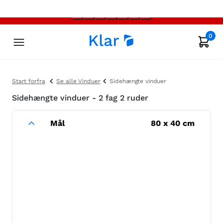
0
Start forfra
Se alle Vinduer
Sidehængte vinduer
Sidehængte vinduer - 2 fag 2 ruder
Mål
80
x
40
cm