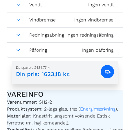
Ventil
Ingen ventil
Vindbremse
Ingen vindbremse
Redningsåbning
Ingen redningsåbning
Påforing
Ingen påforing
Du sparer
:
2434,77 kr.
Din pris
:
1623,18 kr.
VAREINFO
Varenummer:
SH2-2
Produktsystem:
2-lags glas, træ (
Energimærkning
).
Materialer:
Knastfrit langsomt voksende Estisk
fyrretræ (m. høj kerneandel).
Trækvalitet:
Max. afstand mellem årringene – 4 mm;