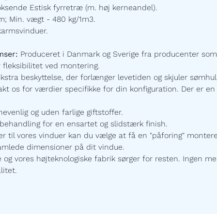
ksende Estisk fyrretræ (m. høj kerneandel).
; Min. vægt - 480 kg/1m3.
karmsvinduer.
mser:
Produceret i Danmark og Sverige fra producenter som
 fleksibilitet ved montering.
ekstra beskyttelse, der forlænger levetiden og skjuler sømhu
t os for værdier specifikke for din konfiguration.
Der er en 
enlig og uden farlige giftstoffer.
ehandling for en ensartet og slidstærk finish.
r til vores vinduer kan du vælge at få en "påforing" monte
samlede dimensioner på dit vindue.
 vores højteknologiske fabrik sørger for resten. Ingen mel
itet.