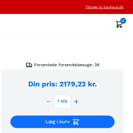
Tilbage to bauhaus.dk
0
Forventede forsendelsesuge:
39
Din pris
:
2179,22 kr.
1
stk
Læg i kurv