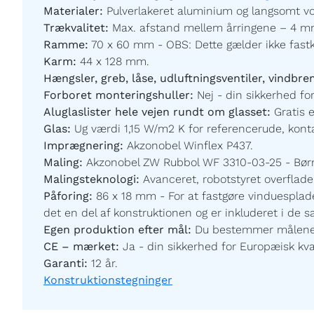
Materialer:
Pulverlakeret aluminium og langsomt vo
Trækvalitet:
Max. afstand mellem årringene – 4 mm
Ramme:
70 x 60 mm - OBS: Dette gælder ikke fast
Karm:
44 x 128 mm.
Hængsler, greb, låse, udluftningsventiler, vindbre
Forboret monteringshuller:
Nej - din sikkerhed for
Aluglaslister hele vejen rundt om glasset:
Gratis 
Glas:
Ug værdi 1,15 W/m2 K for referencerude, kontak
Imprægnering:
Akzonobel Winflex P437.
Maling:
Akzonobel ZW Rubbol WF 3310-03-25 - Børnev
Malingsteknologi:
Avanceret, robotstyret overfladeb
Påforing:
86 x 18 mm - For at fastgøre vinduesplade
det en del af konstruktionen og er inkluderet i de 
Egen produktion efter mål:
Du bestemmer målene og
CE – mærket:
Ja - din sikkerhed for Europæisk kval
Garanti:
12 år.
Konstruktionstegninger