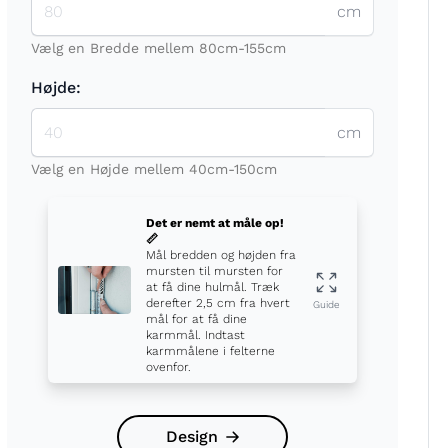
cm
Vælg en Bredde mellem 80cm-155cm
Højde:
cm
t
Vælg en Højde mellem 40cm-150cm
Det er nemt at måle op!
📏
Mål bredden og højden fra
mursten til mursten for
at få dine hulmål. Træk
derefter 2,5 cm fra hvert
Guide
mål for at få dine
karmmål. Indtast
karmmålene i felterne
ovenfor.
Design