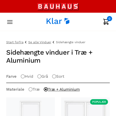
0
Start forfra
Se alle Vinduer
Sidehængte vinduer
Sidehængte vinduer i Træ +
Aluminium
Farve
Hvid
Grå
Sort
Materiale
Træ
Træ + Aluminium
POPULÆR