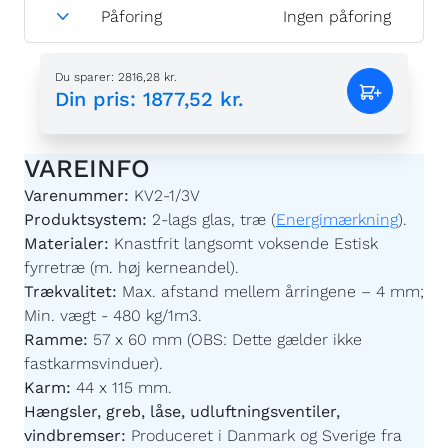
Påforing
Ingen påforing
Du sparer
:
2816,28 kr.
Din pris
:
1877,52 kr.
VAREINFO
Varenummer:
KV2-1/3V
Produktsystem:
2-lags glas, træ (
Energimærkning
).
Materialer:
Knastfrit langsomt voksende Estisk
fyrretræ (m. høj kerneandel).
Trækvalitet:
Max. afstand mellem årringene – 4 mm;
Min. vægt - 480 kg/1m3.
Ramme:
57 x 60 mm (OBS: Dette gælder ikke
fastkarmsvinduer).
Karm:
44 x 115 mm.
Hængsler, greb, låse, udluftningsventiler,
vindbremser:
Produceret i Danmark og Sverige fra