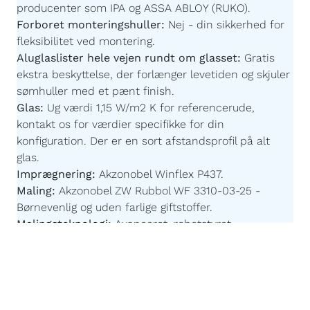
producenter som IPA og ASSA ABLOY (RUKO).
Forboret monteringshuller:
Nej - din sikkerhed for
fleksibilitet ved montering.
Aluglaslister hele vejen rundt om glasset:
Gratis
ekstra beskyttelse, der forlænger levetiden og skjuler
sømhuller med et pænt finish.
Glas:
Ug værdi 1,15 W/m2 K for referencerude,
kontakt os for værdier specifikke for din
konfiguration.
Der er en sort afstandsprofil på alt
glas.
Imprægnering:
Akzonobel Winflex P437.
Maling:
Akzonobel ZW Rubbol WF 3310-03-25 -
Børnevenlig og uden farlige giftstoffer.
Malingsteknologi:
Avanceret, robotstyret
overfladebehandling for en ensartet og slidstærk
finish.
Påforing:
86 x 18 mm - For at fastgøre vinduesplader
til vores vinduer kan du vælge at få en "påforing"
monteret på undersiden af rammen. Vælger du