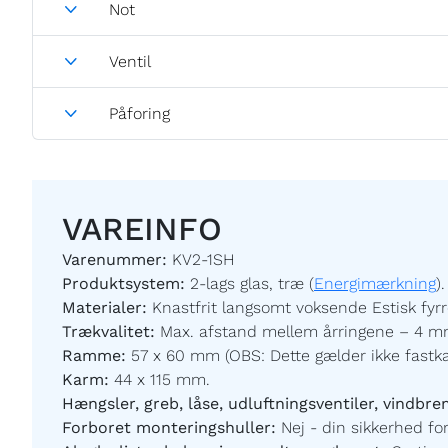
Not
Ventil
Påforing
VAREINFO
Varenummer:
KV2-1SH
Produktsystem:
2-lags glas, træ (
Energimærkning
).
Materialer:
Knastfrit langsomt voksende Estisk fyrr
Trækvalitet:
Max. afstand mellem årringene – 4 mm
Ramme:
57 x 60 mm (OBS: Dette gælder ikke fastk
Karm:
44 x 115 mm.
Hængsler, greb, låse, udluftningsventiler, vindbre
Forboret monteringshuller:
Nej - din sikkerhed for