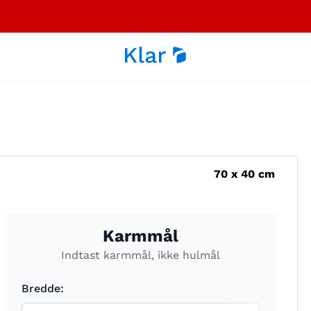
e
70
x
40
cm
Karmmål
Indtast karmmål, ikke hulmål
Bredde: