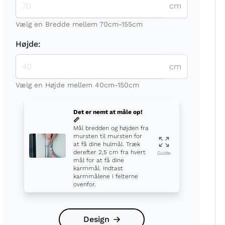
cm
Vælg en Bredde mellem 70cm-155cm
Højde:
cm
t
Vælg en Højde mellem 40cm-150cm
Det er nemt at måle op!
📏
Mål bredden og højden fra
mursten til mursten for
at få dine hulmål. Træk
derefter 2,5 cm fra hvert
Guide
mål for at få dine
karmmål. Indtast
karmmålene i felterne
ovenfor.
Design