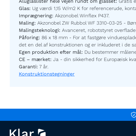
Aluglaslister hele vejen rundt om glasset:
Gratis 
Glas:
Ug værdi 1,15 W/m2 K for referencerude, kontak
Imprægnering:
Akzonobel Winflex P437.
Maling:
Akzonobel ZW Rubbol WF 3310-03-25 - Børnev
Malingsteknologi:
Avanceret, robotstyret overfladeb
Påforing:
86 x 18 mm - For at fastgøre vinduesplade
det en del af konstruktionen og er inkluderet i de 
Egen produktion efter mål:
Du bestemmer målene og
CE – mærket:
Ja - din sikkerhed for Europæisk kval
Garanti:
7 år.
Konstruktionstegninger