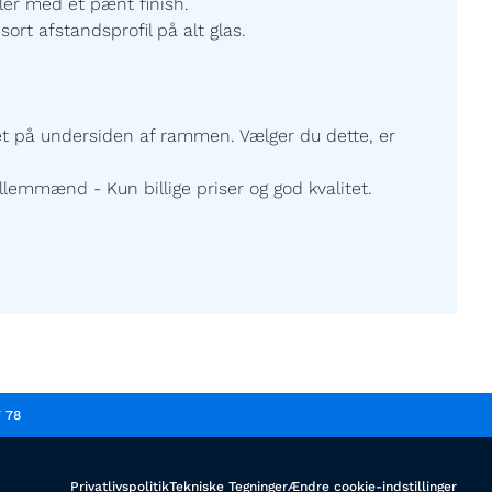
ller med et pænt finish.
sort afstandsprofil på alt glas.
ret på undersiden af rammen. Vælger du dette, er
lemmænd - Kun billige priser og god kvalitet.
7 78
Privatlivspolitik
Tekniske Tegninger
Ændre cookie-indstillinger