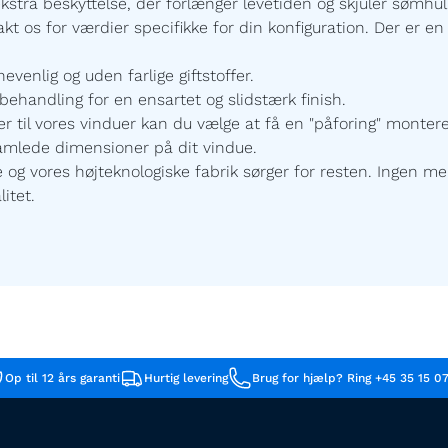
ekstra beskyttelse, der forlænger levetiden og skjuler sømhu
t os for værdier specifikke for din konfiguration.
Der er en 
enlig og uden farlige giftstoffer.
ehandling for en ensartet og slidstærk finish.
r til vores vinduer kan du vælge at få en "påforing" monte
samlede dimensioner på dit vindue.
 vores højteknologiske fabrik sørger for resten. Ingen mel
itet.
Op til 12 års garanti
Hurtig levering
Brug for hjælp? Ring +45 35 15 0