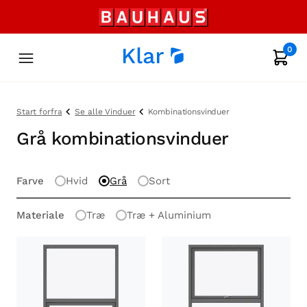
0
Start forfra
Se alle Vinduer
Kombinationsvinduer
Grå kombinationsvinduer
Farve
Hvid
Grå
Sort
Materiale
Træ
Træ + Aluminium