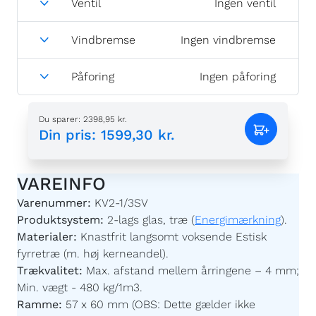
Vindbremse
Ingen vindbremse
Påforing
Ingen påforing
Du sparer
:
2398,95 kr.
Din pris
:
1599,30 kr.
VAREINFO
Varenummer:
KV2-1/3SV
Produktsystem:
2-lags glas, træ (
Energimærkning
).
Materialer:
Knastfrit langsomt voksende Estisk
fyrretræ (m. høj kerneandel).
Trækvalitet:
Max. afstand mellem årringene – 4 mm;
Min. vægt - 480 kg/1m3.
Ramme:
57 x 60 mm (OBS: Dette gælder ikke
fastkarmsvinduer).