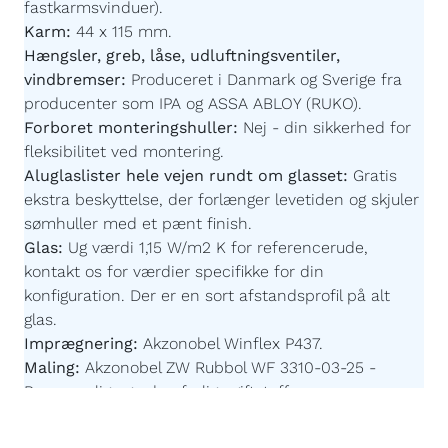
Karm:
44 x 115 mm.
Hængsler, greb, låse, udluftningsventiler,
vindbremser:
Produceret i Danmark og Sverige fra
producenter som IPA og ASSA ABLOY (RUKO).
Forboret monteringshuller:
Nej - din sikkerhed for
fleksibilitet ved montering.
Aluglaslister hele vejen rundt om glasset:
Gratis
ekstra beskyttelse, der forlænger levetiden og skjuler
sømhuller med et pænt finish.
Glas:
Ug værdi 1,15 W/m2 K for referencerude,
kontakt os for værdier specifikke for din
konfiguration.
Der er en sort afstandsprofil på alt
glas.
Imprægnering:
Akzonobel Winflex P437.
Maling:
Akzonobel ZW Rubbol WF 3310-03-25 -
Børnevenlig og uden farlige giftstoffer.
Malingsteknologi:
Avanceret, robotstyret
overfladebehandling for en ensartet og slidstærk