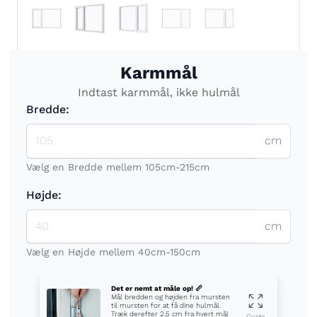
Karmmål
Indtast karmmål, ikke hulmål
Bredde:
cm
Vælg en Bredde mellem 105cm-215cm
Højde:
cm
Vælg en Højde mellem 40cm-150cm
Det er nemt at måle op! 📏
Mål bredden og højden fra mursten
til mursten for at få dine hulmål.
Træk derefter 2,5 cm fra hvert mål
Guide
for at få dine karmmål. Indtast