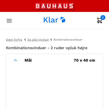
0
Start forfra
Se alle Vinduer
Kombinationsvinduer
Kombinationsvinduer - 2 ruder opluk højre
Mål
70
x
40
cm