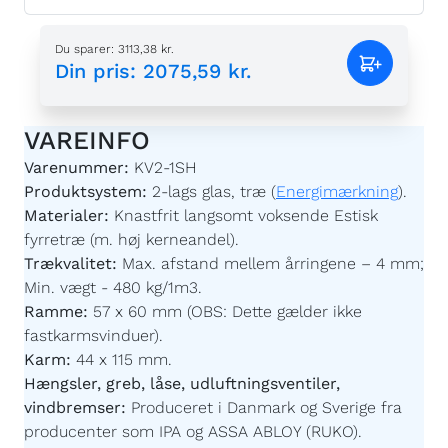
Du sparer
:
3113,38 kr.
Din pris
:
2075,59 kr.
VAREINFO
Varenummer:
KV2-1SH
Produktsystem:
2-lags glas, træ (
Energimærkning
).
Materialer:
Knastfrit langsomt voksende Estisk
fyrretræ (m. høj kerneandel).
Trækvalitet:
Max. afstand mellem årringene – 4 mm;
Min. vægt - 480 kg/1m3.
Ramme:
57 x 60 mm (OBS: Dette gælder ikke
fastkarmsvinduer).
Karm:
44 x 115 mm.
Hængsler, greb, låse, udluftningsventiler,
vindbremser:
Produceret i Danmark og Sverige fra
producenter som IPA og ASSA ABLOY (RUKO).