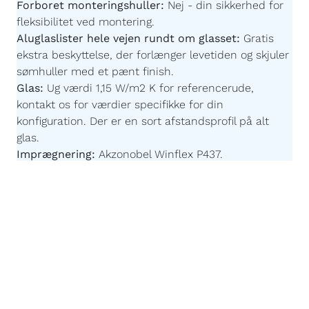
Forboret monteringshuller:
Nej - din sikkerhed for
fleksibilitet ved montering.
Aluglaslister hele vejen rundt om glasset:
Gratis
ekstra beskyttelse, der forlænger levetiden og skjuler
sømhuller med et pænt finish.
Glas:
Ug værdi 1,15 W/m2 K for referencerude,
kontakt os for værdier specifikke for din
konfiguration.
Der er en sort afstandsprofil på alt
glas.
Imprægnering:
Akzonobel Winflex P437.
Maling:
Akzonobel ZW Rubbol WF 3310-03-25 -
Børnevenlig og uden farlige giftstoffer.
Malingsteknologi:
Avanceret, robotstyret
overfladebehandling for en ensartet og slidstærk
finish.
Påforing:
86 x 18 mm - For at fastgøre vinduesplader
til vores vinduer kan du vælge at få en "påforing"
monteret på undersiden af rammen. Vælger du
dette, er det en del af konstruktionen og er