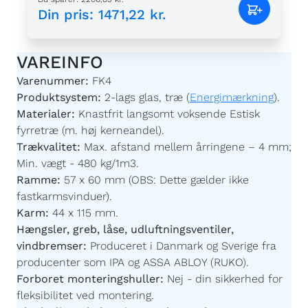
Din pris
:
1471,22 kr.
VAREINFO
Varenummer:
FK4
Produktsystem:
2-lags glas, træ (
Energimærkning
).
Materialer:
Knastfrit langsomt voksende Estisk
fyrretræ (m. høj kerneandel).
Trækvalitet:
Max. afstand mellem årringene – 4 mm;
Min. vægt - 480 kg/1m3.
Ramme:
57 x 60 mm (OBS: Dette gælder ikke
fastkarmsvinduer).
Karm:
44 x 115 mm.
Hængsler, greb, låse, udluftningsventiler,
vindbremser:
Produceret i Danmark og Sverige fra
producenter som IPA og ASSA ABLOY (RUKO).
Forboret monteringshuller:
Nej - din sikkerhed for
fleksibilitet ved montering.