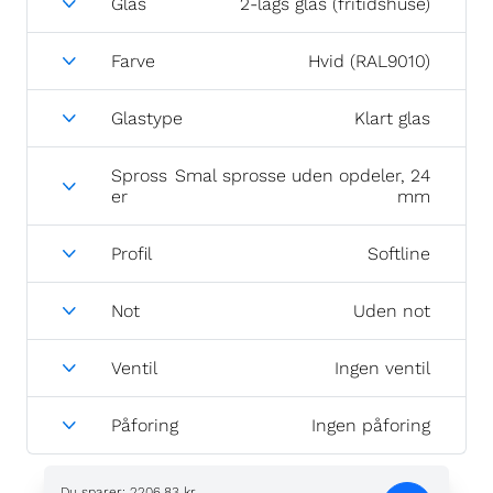
Glas
2-lags glas (fritidshuse)
Farve
Hvid (RAL9010)
Glastype
Klart glas
Spross
Smal sprosse uden opdeler, 24
er
mm
Profil
Softline
Not
Uden not
Ventil
Ingen ventil
Påforing
Ingen påforing
Du sparer
:
2206,83 kr.