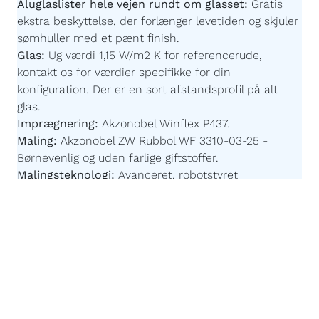
Aluglaslister hele vejen rundt om glasset:
Gratis
ekstra beskyttelse, der forlænger levetiden og skjuler
sømhuller med et pænt finish.
Glas:
Ug værdi 1,15 W/m2 K for referencerude,
kontakt os for værdier specifikke for din
konfiguration.
Der er en sort afstandsprofil på alt
glas.
Imprægnering:
Akzonobel Winflex P437.
Maling:
Akzonobel ZW Rubbol WF 3310-03-25 -
Børnevenlig og uden farlige giftstoffer.
Malingsteknologi:
Avanceret, robotstyret
overfladebehandling for en ensartet og slidstærk
finish.
Påforing:
86 x 18 mm - For at fastgøre vinduesplader
til vores vinduer kan du vælge at få en "påforing"
monteret på undersiden af rammen. Vælger du
dette, er det en del af konstruktionen og er
inkluderet i de samlede dimensioner på dit vindue.
Egen produktion efter mål:
Du bestemmer målene