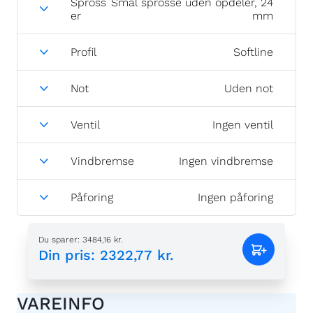
Spross
Smal sprosse uden opdeler, 24
er
mm
Profil
Softline
Not
Uden not
Ventil
Ingen ventil
Vindbremse
Ingen vindbremse
Påforing
Ingen påforing
Du sparer
:
3484,16 kr.
Din pris
:
2322,77 kr.
VAREINFO