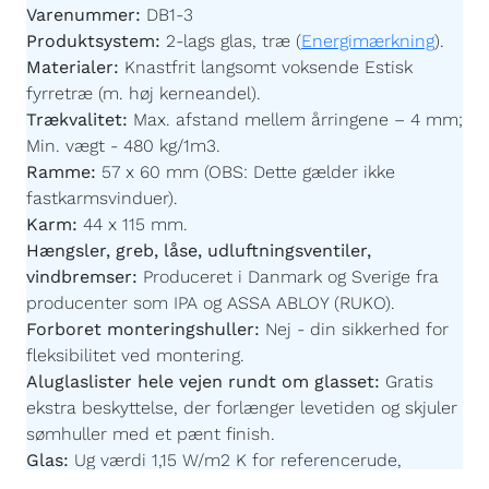
Varenummer:
DB1-3
Produktsystem:
2-lags glas, træ (
Energimærkning
).
Materialer:
Knastfrit langsomt voksende Estisk
fyrretræ (m. høj kerneandel).
Trækvalitet:
Max. afstand mellem årringene – 4 mm;
Min. vægt - 480 kg/1m3.
Ramme:
57 x 60 mm (OBS: Dette gælder ikke
fastkarmsvinduer).
Karm:
44 x 115 mm.
Hængsler, greb, låse, udluftningsventiler,
vindbremser:
Produceret i Danmark og Sverige fra
producenter som IPA og ASSA ABLOY (RUKO).
Forboret monteringshuller:
Nej - din sikkerhed for
fleksibilitet ved montering.
Aluglaslister hele vejen rundt om glasset:
Gratis
ekstra beskyttelse, der forlænger levetiden og skjuler
sømhuller med et pænt finish.
Glas:
Ug værdi 1,15 W/m2 K for referencerude,
kontakt os for værdier specifikke for din