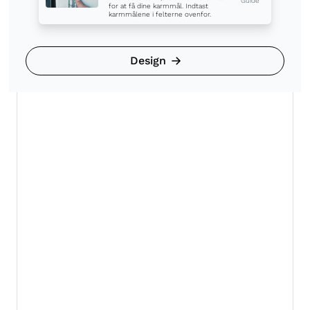
for at få dine karmmål. Indtast
karmmålene i felterne ovenfor.
Design