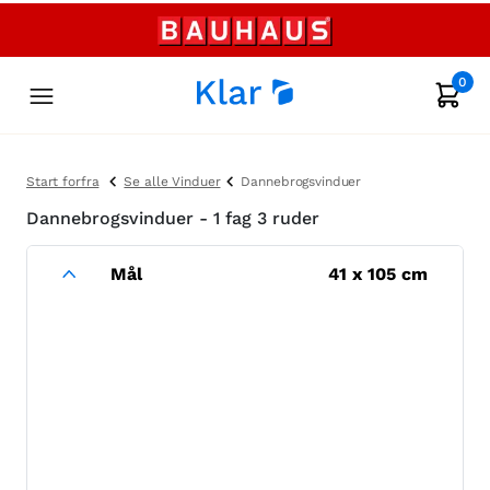
0
Start forfra
Se alle Vinduer
Dannebrogsvinduer
Dannebrogsvinduer - 1 fag 3 ruder
Mål
41
x
105
cm