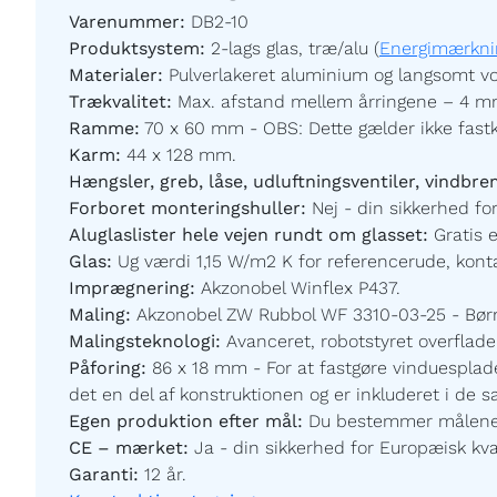
Varenummer:
DB2-10
Produktsystem:
2-lags glas, træ/alu (
Energimærkni
Materialer:
Pulverlakeret aluminium og langsomt vo
Trækvalitet:
Max. afstand mellem årringene – 4 mm
Ramme:
70 x 60 mm - OBS: Dette gælder ikke fast
Karm:
44 x 128 mm.
Hængsler, greb, låse, udluftningsventiler, vindbre
Forboret monteringshuller:
Nej - din sikkerhed for
Aluglaslister hele vejen rundt om glasset:
Gratis 
Glas:
Ug værdi 1,15 W/m2 K for referencerude, kontak
Imprægnering:
Akzonobel Winflex P437.
Maling:
Akzonobel ZW Rubbol WF 3310-03-25 - Børnev
Malingsteknologi:
Avanceret, robotstyret overfladeb
Påforing:
86 x 18 mm - For at fastgøre vinduesplade
det en del af konstruktionen og er inkluderet i de 
Egen produktion efter mål:
Du bestemmer målene og
CE – mærket:
Ja - din sikkerhed for Europæisk kval
Garanti:
12 år.