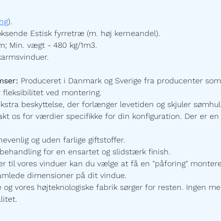
ng
).
ksende Estisk fyrretræ (m. høj kerneandel).
; Min. vægt - 480 kg/1m3.
karmsvinduer.
mser:
Produceret i Danmark og Sverige fra producenter som
 fleksibilitet ved montering.
ekstra beskyttelse, der forlænger levetiden og skjuler sømhu
t os for værdier specifikke for din konfiguration.
Der er en 
enlig og uden farlige giftstoffer.
ehandling for en ensartet og slidstærk finish.
r til vores vinduer kan du vælge at få en "påforing" monte
samlede dimensioner på dit vindue.
 vores højteknologiske fabrik sørger for resten. Ingen mel
itet.