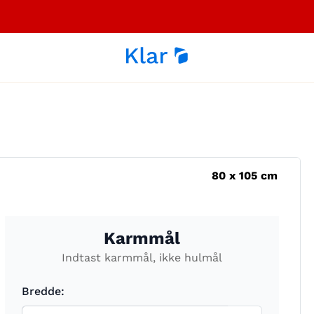
80
x
105
cm
Karmmål
Indtast karmmål, ikke hulmål
Bredde: