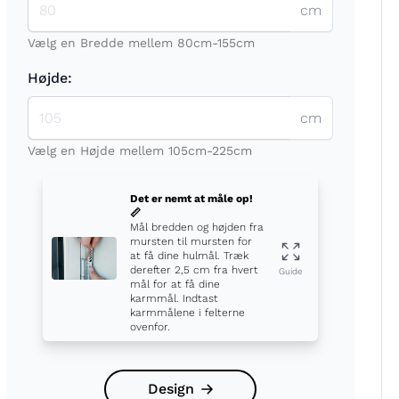
cm
Vælg en Bredde mellem 80cm-155cm
Højde:
cm
t
Vælg en Højde mellem 105cm-225cm
Det er nemt at måle op!
📏
Mål bredden og højden fra
mursten til mursten for
at få dine hulmål. Træk
derefter 2,5 cm fra hvert
Guide
mål for at få dine
karmmål. Indtast
karmmålene i felterne
ovenfor.
Design