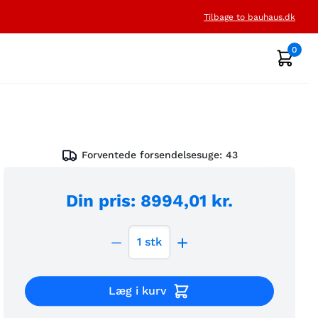
Tilbage to bauhaus.dk
0
Forventede forsendelsesuge:
43
Din pris
:
8994,01 kr.
1
stk
Læg i kurv