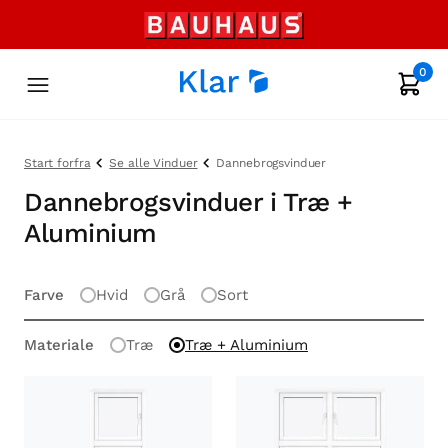
0
Start forfra
Se alle Vinduer
Dannebrogsvinduer
Dannebrogsvinduer i Træ +
Aluminium
Farve
Hvid
Grå
Sort
Materiale
Træ
Træ + Aluminium