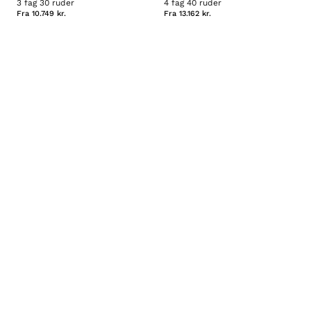
3 fag 30 ruder
4 fag 40 ruder
Fra
10.749 kr.
Fra
13.162 kr.
Brug for hjælp? Ring +45 35 15 07 78