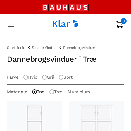
0
Start forfra
Se alle Vinduer
Dannebrogsvinduer
Dannebrogsvinduer i Træ
Farve
Hvid
Grå
Sort
Materiale
Træ
Træ + Aluminium