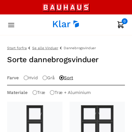
0
Start forfra
Se alle Vinduer
Dannebrogsvinduer
Sorte dannebrogsvinduer
Farve
Hvid
Grå
Sort
Materiale
Træ
Træ + Aluminium