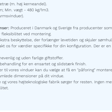
etræ (m. høj kerneandel).
; Min. vægt - 480 kg/1m3.
armsvinduer).
mser:
Produceret i Danmark og Sverige fra producenter som
 fleksibilitet ved montering.
ekstra beskyttelse, der forlænger levetiden og skjuler sømhu
t os for værdier specifikke for din konfiguration.
Der er en 
enlig og uden farlige giftstoffer.
ehandling for en ensartet og slidstærk finish.
r til vores vinduer kan du vælge at få en "påforing" monte
samlede dimensioner på dit vindue.
 vores højteknologiske fabrik sørger for resten. Ingen mel
itet.