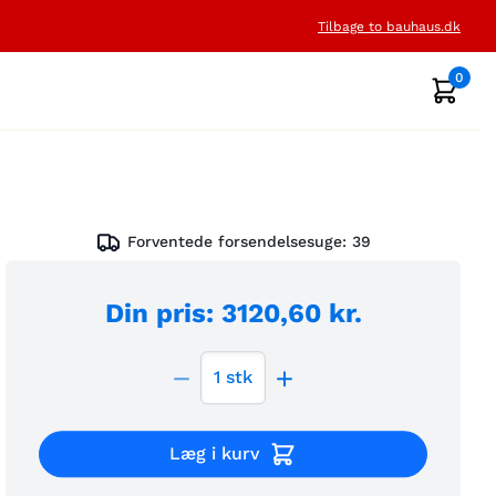
Tilbage to bauhaus.dk
0
Forventede forsendelsesuge:
39
Din pris
:
3120,60 kr.
1
stk
Læg i kurv