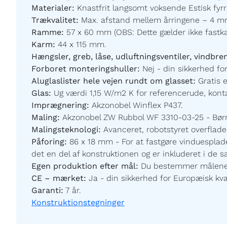
Materialer:
Knastfrit langsomt voksende Estisk fyrr
Trækvalitet:
Max. afstand mellem årringene – 4 mm
Ramme:
57 x 60 mm (OBS: Dette gælder ikke fastk
Karm:
44 x 115 mm.
Hængsler, greb, låse, udluftningsventiler, vindbre
Forboret monteringshuller:
Nej - din sikkerhed for
Aluglaslister hele vejen rundt om glasset:
Gratis 
Glas:
Ug værdi 1,15 W/m2 K for referencerude, kontak
Imprægnering:
Akzonobel Winflex P437.
Maling:
Akzonobel ZW Rubbol WF 3310-03-25 - Børnev
Malingsteknologi:
Avanceret, robotstyret overfladeb
Påforing:
86 x 18 mm - For at fastgøre vinduesplade
det en del af konstruktionen og er inkluderet i de 
Egen produktion efter mål:
Du bestemmer målene og
CE – mærket:
Ja - din sikkerhed for Europæisk kval
Garanti:
7 år.
Konstruktionstegninger