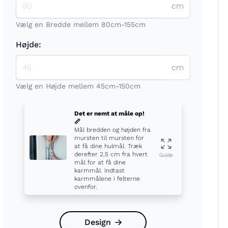
cm
Vælg en Bredde mellem 80cm-155cm
Højde:
cm
t
Vælg en Højde mellem 45cm-150cm
Det er nemt at måle op!
📏
Mål bredden og højden fra
mursten til mursten for
at få dine hulmål. Træk
derefter 2,5 cm fra hvert
Guide
mål for at få dine
karmmål. Indtast
karmmålene i felterne
ovenfor.
Design