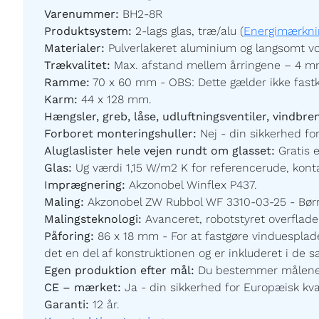
Varenummer:
BH2-8R
Produktsystem:
2-lags glas, træ/alu (
Energimærkni
Materialer:
Pulverlakeret aluminium og langsomt vo
Trækvalitet:
Max. afstand mellem årringene – 4 mm
Ramme:
70 x 60 mm - OBS: Dette gælder ikke fast
Karm:
44 x 128 mm.
Hængsler, greb, låse, udluftningsventiler, vindbre
Forboret monteringshuller:
Nej - din sikkerhed for
Aluglaslister hele vejen rundt om glasset:
Gratis 
Glas:
Ug værdi 1,15 W/m2 K for referencerude, kontak
Imprægnering:
Akzonobel Winflex P437.
Maling:
Akzonobel ZW Rubbol WF 3310-03-25 - Børnev
Malingsteknologi:
Avanceret, robotstyret overfladeb
Påforing:
86 x 18 mm - For at fastgøre vinduesplade
det en del af konstruktionen og er inkluderet i de 
Egen produktion efter mål:
Du bestemmer målene og
CE – mærket:
Ja - din sikkerhed for Europæisk kval
Garanti:
12 år.