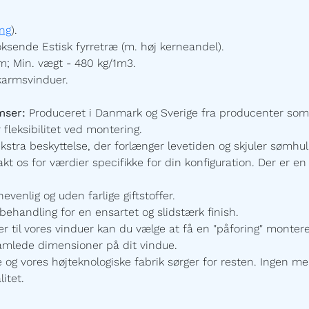
ng
).
ksende Estisk fyrretræ (m. høj kerneandel).
; Min. vægt - 480 kg/1m3.
karmsvinduer.
mser:
Produceret i Danmark og Sverige fra producenter som
 fleksibilitet ved montering.
ekstra beskyttelse, der forlænger levetiden og skjuler sømhu
t os for værdier specifikke for din konfiguration.
Der er en 
enlig og uden farlige giftstoffer.
ehandling for en ensartet og slidstærk finish.
r til vores vinduer kan du vælge at få en "påforing" monte
samlede dimensioner på dit vindue.
 vores højteknologiske fabrik sørger for resten. Ingen mel
itet.