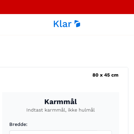
80
x
45
cm
Karmmål
Indtast karmmål, ikke hulmål
Bredde: