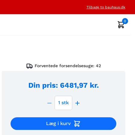
Tilbage to bauhaus.dk
0
Forventede forsendelsesuge:
42
Din pris
:
6481,97 kr.
1
stk
Læg i kurv