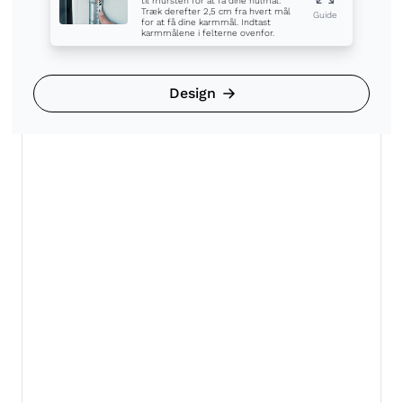
til mursten for at få dine hulmål.
Træk derefter 2,5 cm fra hvert mål
Guide
for at få dine karmmål. Indtast
karmmålene i felterne ovenfor.
Design