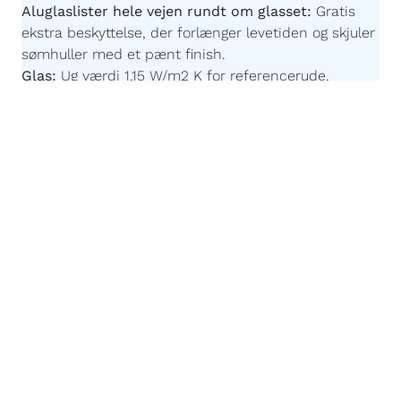
Aluglaslister hele vejen rundt om glasset:
Gratis
ekstra beskyttelse, der forlænger levetiden og skjuler
sømhuller med et pænt finish.
Glas:
Ug værdi 1,15 W/m2 K for referencerude,
kontakt os for værdier specifikke for din
konfiguration.
Der er en sort afstandsprofil på alt
glas.
Imprægnering:
Akzonobel Winflex P437.
Maling:
Akzonobel ZW Rubbol WF 3310-03-25 -
Børnevenlig og uden farlige giftstoffer.
Malingsteknologi:
Avanceret, robotstyret
overfladebehandling for en ensartet og slidstærk
finish.
Påforing:
86 x 18 mm - For at fastgøre vinduesplader
til vores vinduer kan du vælge at få en "påforing"
monteret på undersiden af rammen. Vælger du
dette, er det en del af konstruktionen og er
inkluderet i de samlede dimensioner på dit vindue.
Egen produktion efter mål:
Du bestemmer målene