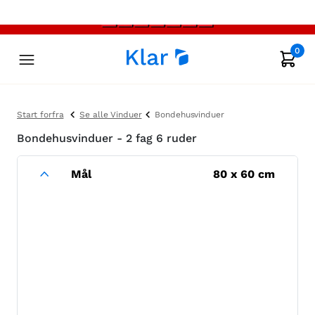
0
Start forfra
Se alle Vinduer
Bondehusvinduer
Bondehusvinduer - 2 fag 6 ruder
Mål
80
x
60
cm