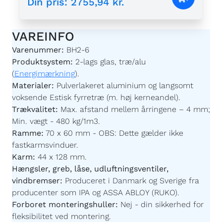
Din pris
:
2755,94 kr.
VAREINFO
Varenummer:
BH2-6
Produktsystem:
2-lags glas, træ/alu
(
Energimærkning
).
Materialer:
Pulverlakeret aluminium og langsomt
voksende Estisk fyrretræ (m. høj kerneandel).
Trækvalitet:
Max. afstand mellem årringene – 4 mm;
Min. vægt - 480 kg/1m3.
Ramme:
70 x 60 mm - OBS: Dette gælder ikke
fastkarmsvinduer.
Karm:
44 x 128 mm.
Hængsler, greb, låse, udluftningsventiler,
vindbremser:
Produceret i Danmark og Sverige fra
producenter som IPA og ASSA ABLOY (RUKO).
Forboret monteringshuller:
Nej - din sikkerhed for
fleksibilitet ved montering.