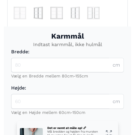
Karmmål
Indtast karmmål, ikke hulmål
Bredde:
cm
Vælg en Bredde mellem 80cm-155cm
Højde:
cm
Vælg en Højde mellem 60cm-150cm
Det er nemt at måle op! 📏
Mål bredden og højden fra mursten