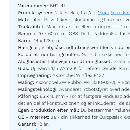
Varenummer:
BH2-41
Produktsystem:
2-lags glas, træ/alu (
Energimærkni
Materialer:
Pulverlakeret aluminium og langsomt vo
Trækvalitet:
Max. afstand mellem årringene – 4 mm
Ramme:
70 x 60 mm - OBS: Dette gælder ikke fast
Karm:
44 x 128 mm.
Hængsler, greb, låse, udluftningsventiler, vindbre
Forboret monteringshuller:
Nej - din sikkerhed for
Aluglaslister hele vejen rundt om glasset:
Gratis 
Glas:
Ug værdi 1,15 W/m2 K for referencerude, kontak
Imprægnering:
Akzonobel Winflex P437.
Maling:
Akzonobel ZW Rubbol WF 3310-03-25 - Børnev
Malingsteknologi:
Avanceret, robotstyret overfladeb
Påforing:
86 x 18 mm - For at fastgøre vinduesplade
det en del af konstruktionen og er inkluderet i de 
Egen produktion efter mål:
Du bestemmer målene og
CE – mærket:
Ja - din sikkerhed for Europæisk kval
Garanti:
12 år.