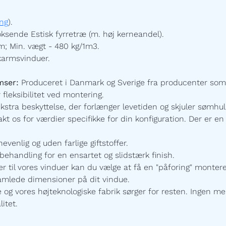
ng
).
ksende Estisk fyrretræ (m. høj kerneandel).
; Min. vægt - 480 kg/1m3.
karmsvinduer.
mser:
Produceret i Danmark og Sverige fra producenter som
 fleksibilitet ved montering.
ekstra beskyttelse, der forlænger levetiden og skjuler sømhu
t os for værdier specifikke for din konfiguration.
Der er en 
enlig og uden farlige giftstoffer.
ehandling for en ensartet og slidstærk finish.
r til vores vinduer kan du vælge at få en "påforing" monte
samlede dimensioner på dit vindue.
 vores højteknologiske fabrik sørger for resten. Ingen mel
itet.