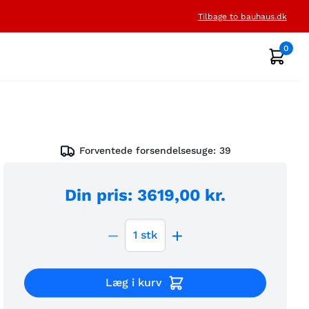
Tilbage to bauhaus.dk
0
Forventede forsendelsesuge:
39
Din pris
:
3619,00 kr.
1
stk
Læg i kurv