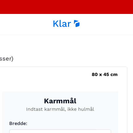
sser)
80
x
45
cm
Karmmål
Indtast karmmål, ikke hulmål
Bredde: