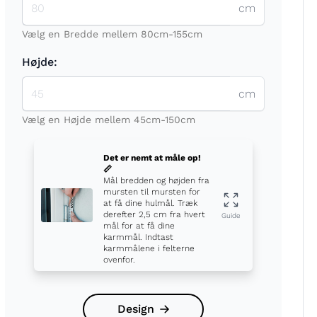
cm
Vælg en Bredde mellem 80cm-155cm
Højde:
cm
t
Vælg en Højde mellem 45cm-150cm
Det er nemt at måle op!
📏
Mål bredden og højden fra
mursten til mursten for
at få dine hulmål. Træk
derefter 2,5 cm fra hvert
Guide
mål for at få dine
karmmål. Indtast
karmmålene i felterne
ovenfor.
Design