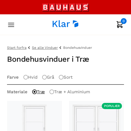
0
Start forfra
Se alle Vinduer
Bondehusvinduer
Bondehusvinduer i Træ
Farve
Hvid
Grå
Sort
Materiale
Træ
Træ + Aluminium
POPULÆR