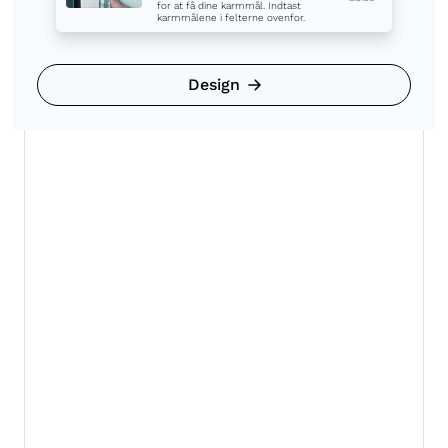
for at få dine karmmål. Indtast
karmmålene i felterne ovenfor.
Design