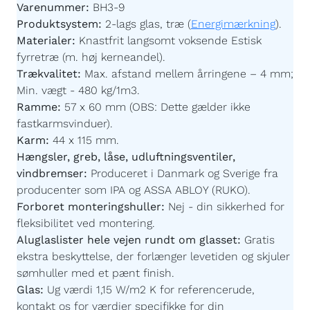
Varenummer:
BH3-9
Produktsystem:
2-lags glas, træ (
Energimærkning
).
Materialer:
Knastfrit langsomt voksende Estisk
fyrretræ (m. høj kerneandel).
Trækvalitet:
Max. afstand mellem årringene – 4 mm;
Min. vægt - 480 kg/1m3.
Ramme:
57 x 60 mm (OBS: Dette gælder ikke
fastkarmsvinduer).
Karm:
44 x 115 mm.
Hængsler, greb, låse, udluftningsventiler,
vindbremser:
Produceret i Danmark og Sverige fra
producenter som IPA og ASSA ABLOY (RUKO).
Forboret monteringshuller:
Nej - din sikkerhed for
fleksibilitet ved montering.
Aluglaslister hele vejen rundt om glasset:
Gratis
ekstra beskyttelse, der forlænger levetiden og skjuler
sømhuller med et pænt finish.
Glas:
Ug værdi 1,15 W/m2 K for referencerude,
kontakt os for værdier specifikke for din