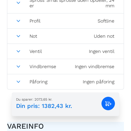
Spross
Smal sprosse uden opdeler, 24
er
mm
Profil
Softline
Not
Uden not
Ventil
Ingen ventil
Vindbremse
Ingen vindbremse
Påforing
Ingen påforing
Du sparer
:
2073,65 kr.
Din pris
:
1382,43 kr.
VAREINFO