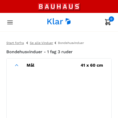
0
Start forfra
Se alle Vinduer
Bondehusvinduer
Bondehusvinduer - 1 fag 3 ruder
Mål
41
x
60
cm