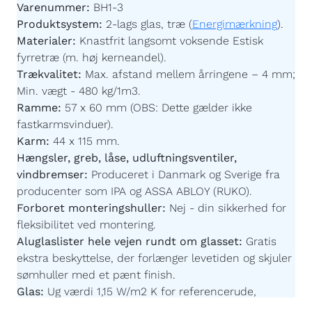
Varenummer:
BH1-3
Produktsystem:
2-lags glas, træ (
Energimærkning
).
Materialer:
Knastfrit langsomt voksende Estisk
fyrretræ (m. høj kerneandel).
Trækvalitet:
Max. afstand mellem årringene – 4 mm;
Min. vægt - 480 kg/1m3.
Ramme:
57 x 60 mm (OBS: Dette gælder ikke
fastkarmsvinduer).
Karm:
44 x 115 mm.
Hængsler, greb, låse, udluftningsventiler,
vindbremser:
Produceret i Danmark og Sverige fra
producenter som IPA og ASSA ABLOY (RUKO).
Forboret monteringshuller:
Nej - din sikkerhed for
fleksibilitet ved montering.
Aluglaslister hele vejen rundt om glasset:
Gratis
ekstra beskyttelse, der forlænger levetiden og skjuler
sømhuller med et pænt finish.
Glas:
Ug værdi 1,15 W/m2 K for referencerude,
kontakt os for værdier specifikke for din