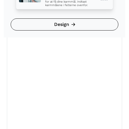
for at få dine karmmål. Indtast
karmmålene i felterne ovenfor.
Design