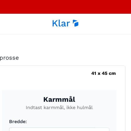
sprosse
41
x
45
cm
Karmmål
Indtast karmmål, ikke hulmål
Bredde: