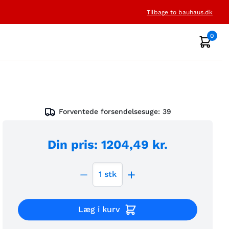
Tilbage to bauhaus.dk
0
Forventede forsendelsesuge:
39
Din pris
:
1204,49 kr.
1
stk
Læg i kurv