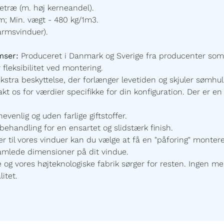
etræ (m. høj kerneandel).
; Min. vægt - 480 kg/1m3.
armsvinduer).
mser:
Produceret i Danmark og Sverige fra producenter som
 fleksibilitet ved montering.
ekstra beskyttelse, der forlænger levetiden og skjuler sømhu
t os for værdier specifikke for din konfiguration.
Der er en 
enlig og uden farlige giftstoffer.
ehandling for en ensartet og slidstærk finish.
r til vores vinduer kan du vælge at få en "påforing" monte
samlede dimensioner på dit vindue.
 vores højteknologiske fabrik sørger for resten. Ingen mel
itet.