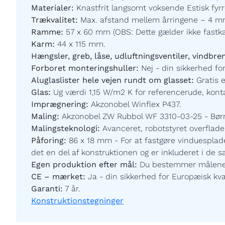
Materialer:
Knastfrit langsomt voksende Estisk fyrr
Trækvalitet:
Max. afstand mellem årringene – 4 mm
Ramme:
57 x 60 mm (OBS: Dette gælder ikke fastk
Karm:
44 x 115 mm.
Hængsler, greb, låse, udluftningsventiler, vindbre
Forboret monteringshuller:
Nej - din sikkerhed for
Aluglaslister hele vejen rundt om glasset:
Gratis 
Glas:
Ug værdi 1,15 W/m2 K for referencerude, kontak
Imprægnering:
Akzonobel Winflex P437.
Maling:
Akzonobel ZW Rubbol WF 3310-03-25 - Børnev
Malingsteknologi:
Avanceret, robotstyret overfladeb
Påforing:
86 x 18 mm - For at fastgøre vinduesplade
det en del af konstruktionen og er inkluderet i de 
Egen produktion efter mål:
Du bestemmer målene og
CE – mærket:
Ja - din sikkerhed for Europæisk kval
Garanti:
7 år.
Konstruktionstegninger