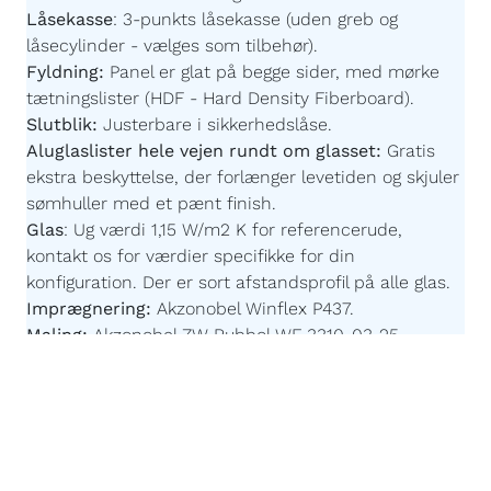
Låsekasse
:
3-punkts låsekasse (uden greb og
låsecylinder - vælges som tilbehør).
Fyldning:
Panel er glat på begge sider,
med mørke
tætningslister
(HDF - Hard Density Fiberboard).
Slutblik:
Justerbare i sikkerhedslåse.
Aluglaslister hele vejen rundt om glasset:
Gratis
ekstra beskyttelse, der forlænger levetiden og skjuler
sømhuller med et pænt finish.
Glas
:
Ug værdi 1,15 W/m2 K for referencerude,
kontakt os for værdier specifikke for din
konfiguration. Der er sort afstandsprofil på alle glas.
Imprægnering:
Akzonobel Winflex P437.
Maling:
Akzonobel ZW Rubbol WF 3310-03-25 -
Børnevenlig og uden farlige giftstoffer.
Malingsteknologi:
Avanceret, robotstyret
overfladebehandling for en ensartet og slidstærk
finish.
Egen produktion efter mål:
Du bestemmer målene