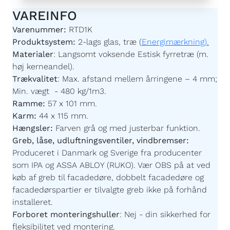
VAREINFO
Varenummer:
RTD1K
Produktsystem:
2-lags glas, træ (
Energimærkning).
Materialer
:
Langsomt voksende Estisk fyrretræ (m.
høj kerneandel).
Trækvalitet
:
Max. afstand mellem årringene – 4 mm;
Min. vægt - 480 kg/1m3.
Ramme:
57 x 101 mm.
Karm:
44 x 115 mm.
Hængsler:
Farven grå og med justerbar funktion.
Greb, låse, udluftningsventiler, vindbremser:
Produceret i Danmark og Sverige fra producenter
som IPA og ASSA ABLOY (RUKO). Vær OBS på at ved
køb af greb til facadedøre, dobbelt facadedøre og
facadedørspartier er tilvalgte greb ikke på forhånd
installeret.
Forboret monteringshuller
:
Nej - din sikkerhed for
fleksibilitet ved montering.