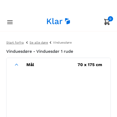
0
Start forfra
Se alle døre
Vinduesdøre
Vinduesdøre - Vinduesdør 1 rude
Mål
70
x
175
cm