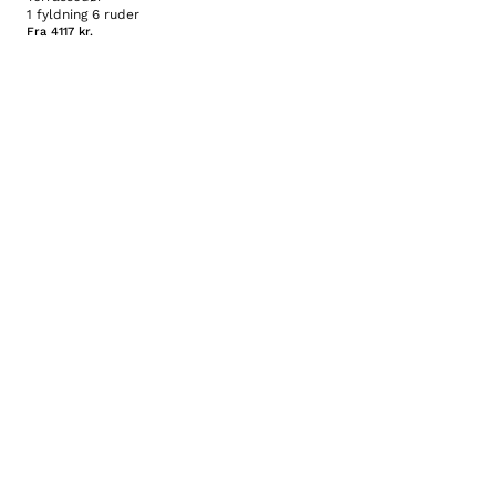
1 fyldning 6 ruder
Fra
4117 kr.
Brug for hjælp? Ring +45 35 15 07 78