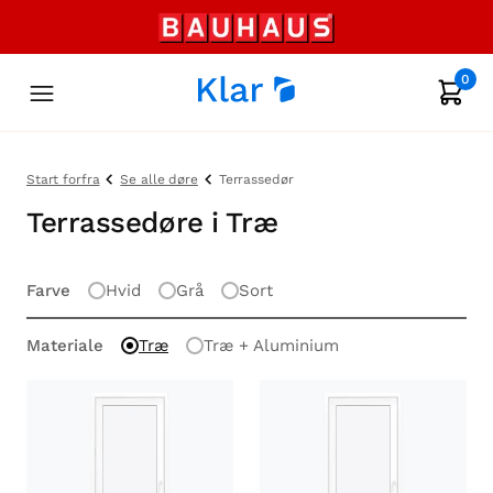
0
Start forfra
Se alle døre
Terrassedør
Terrassedøre i Træ
Farve
Hvid
Grå
Sort
Materiale
Træ
Træ + Aluminium