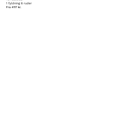
1 fyldning 6 ruder
Fra
4117 kr.
Brug for hjælp? Ring +45 35 15 07 78