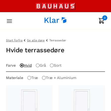
0
Start forfra
Se alle døre
Terrassedør
Hvide terrassedøre
Farve
Hvid
Grå
Sort
Materiale
Træ
Træ + Aluminium