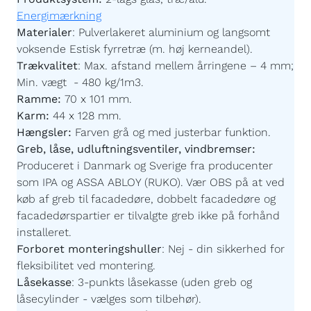
Energimærkning
Materialer
:
Pulverlakeret aluminium og langsomt
voksende Estisk fyrretræ (m. høj kerneandel).
Trækvalitet
:
Max. afstand mellem årringene – 4 mm;
Min. vægt - 480 kg/1m3.
Ramme:
70 x 101 mm.
Karm:
44 x 128 mm.
Hængsler:
Farven grå og med justerbar funktion.
Greb, låse, udluftningsventiler, vindbremser:
Produceret i Danmark og Sverige fra producenter
som IPA og ASSA ABLOY (RUKO). Vær OBS på at ved
køb af greb til facadedøre, dobbelt facadedøre og
facadedørspartier er tilvalgte greb ikke på forhånd
installeret.
Forboret monteringshuller
:
Nej - din sikkerhed for
fleksibilitet ved montering.
Låsekasse
:
3-punkts låsekasse (uden greb og
låsecylinder - vælges som tilbehør).
Fyldning:
Panel er glat på begge sider, med mørke