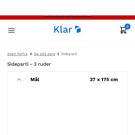
0
Start forfra
Se alle døre
Sideparti
Sideparti - 3 ruder
Mål
37
x
175
cm