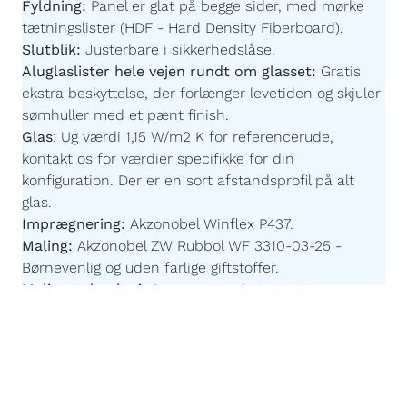
tætningslister (HDF - Hard Density Fiberboard).
Slutblik:
Justerbare i sikkerhedslåse.
Aluglaslister hele vejen rundt om glasset:
Gratis
ekstra beskyttelse, der forlænger levetiden og skjuler
sømhuller med et pænt finish.
Glas
:
Ug værdi 1,15 W/m2 K for referencerude,
kontakt os for værdier specifikke for din
konfiguration. Der er en sort afstandsprofil på alt
glas.
Imprægnering:
Akzonobel Winflex P437.
Maling:
Akzonobel ZW Rubbol WF 3310-03-25 -
Børnevenlig og uden farlige giftstoffer.
Malingsteknologi:
Avanceret, robotstyret
overfladebehandling for en ensartet og slidstærk
finish.
Egen produktion efter mål:
Du bestemmer målene
og vores højteknologiske fabrik sørger for resten.
Ingen mellemmænd - Kun billige priser og god
kvalitet.