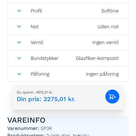
Profil
Softline
Not
Uden not
Ventil
Ingen ventil
Bundstykker
Glasfiber-komposit
Påforing
Ingen påforing
Du sparer
:
4912,51 kr.
Din pris
:
3275,01 kr.
VAREINFO
Varenummer:
SP3K
Produktsystem:
2-lags glas, træ/alu.