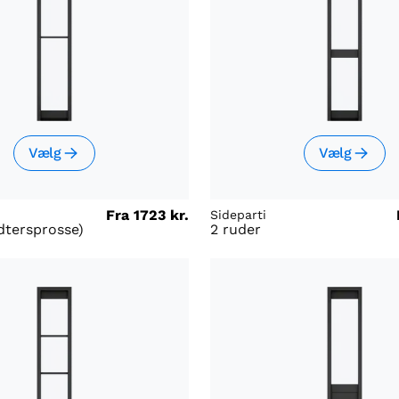
Vælg
Vælg
Fra
1723 kr.
Sideparti
dtersprosse)
2 ruder