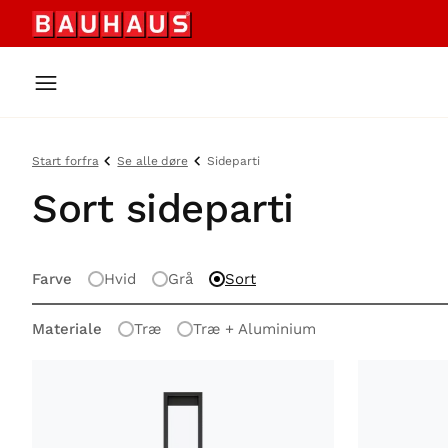
Start forfra
Se alle døre
Sideparti
Sort sideparti
Farve
Hvid
Grå
Sort
Materiale
Træ
Træ + Aluminium