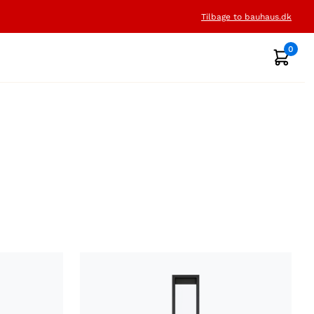
Tilbage to bauhaus.dk
0