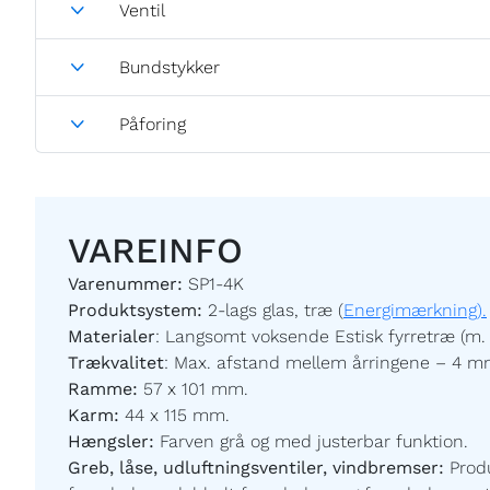
Ventil
Bundstykker
Påforing
VAREINFO
Varenummer:
SP1-4K
Produktsystem:
2-lags glas, træ (
Energimærkning).
Materialer
:
Langsomt voksende Estisk fyrretræ (m. 
Trækvalitet
:
Max. afstand mellem årringene – 4 m
Ramme:
57 x 101 mm.
Karm:
44 x 115 mm.
Hængsler:
Farven grå og med justerbar funktion.
Greb, låse, udluftningsventiler, vindbremser:
Prod