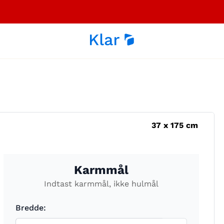
37
x
175
cm
Karmmål
Indtast karmmål, ikke hulmål
Bredde: