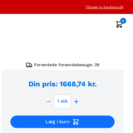
Tilbage to bauhaus.dk
0
Forventede forsendelsesuge:
39
Din pris
:
1668,74 kr.
1
stk
Læg i kurv