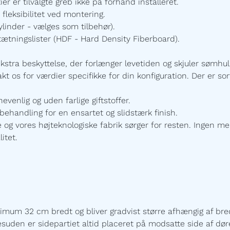
 er tilvalgte greb ikke på forhånd installeret.
 fleksibilitet ved montering.
linder - vælges som tilbehør).
ætningslister
(HDF - Hard Density Fiberboard).
ekstra beskyttelse, der forlænger levetiden og skjuler sømhu
t os for værdier specifikke for din konfiguration. Der er sort
enlig og uden farlige giftstoffer.
ehandling for en ensartet og slidstærk finish.
 vores højteknologiske fabrik sørger for resten. Ingen mel
itet.
imum 32 cm bredt og bliver gradvist større afhængig af bred
esuden er sidepartiet altid placeret på modsatte side af døre