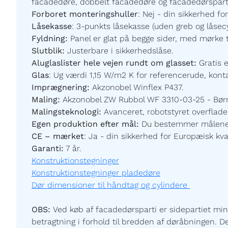
facadedøre, dobbelt facadedøre og facadedørspartier
Forboret monteringshuller
:
Nej - din sikkerhed for
Låsekasse
:
3-punkts låsekasse (uden greb og låsecy
Fyldning:
Panel er glat på begge sider,
med mørke t
Slutblik:
Justerbare i sikkerhedslåse.
Aluglaslister hele vejen rundt om glasset:
Gratis 
Glas
:
Ug værdi 1,15 W/m2 K for referencerude, kontak
Imprægnering:
Akzonobel Winflex P437.
Maling:
Akzonobel ZW Rubbol WF 3310-03-25 - Børnev
Malingsteknologi:
Avanceret, robotstyret overfladeb
Egen produktion efter mål:
Du bestemmer målene og
CE – mærket
:
Ja - din sikkerhed for Europæisk kval
Garanti:
7
år.
Konstruktionstegninger
Konstruktionstegninger pladedøre
Dør dimensioner til håndtag og cylindere
OBS:
Ved køb af facadedørsparti er sidepartiet min
betragtning i forhold til bredden af døråbningen. D