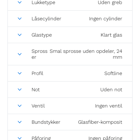
Lukketype
Uden greb
Låsecylinder
Ingen cylinder
Glastype
Klart glas
Spross
Smal sprosse uden opdeler, 24
er
mm
Profil
Softline
Not
Uden not
Ventil
Ingen ventil
Bundstykker
Glasfiber-komposit
Påforing
Ingen påforing