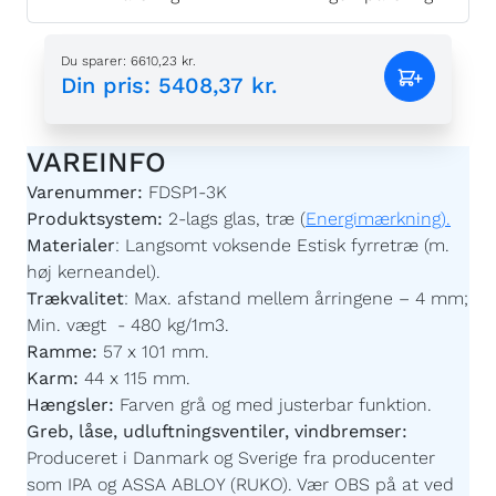
Du sparer
:
6610,23 kr.
Din pris
:
5408,37 kr.
VAREINFO
Varenummer:
FDSP1-3K
Produktsystem:
2-lags glas, træ (
Energimærkning).
Materialer
:
Langsomt voksende Estisk fyrretræ (m.
høj kerneandel).
Trækvalitet
:
Max. afstand mellem årringene – 4 mm;
Min. vægt - 480 kg/1m3.
Ramme:
57 x 101 mm.
Karm:
44 x 115 mm.
Hængsler:
Farven grå og med justerbar funktion.
Greb, låse, udluftningsventiler, vindbremser:
Produceret i Danmark og Sverige fra producenter
som IPA og ASSA ABLOY (RUKO). Vær OBS på at ved