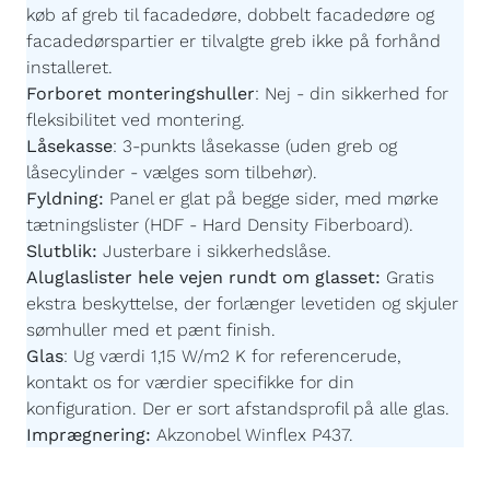
køb af greb til facadedøre, dobbelt facadedøre og
facadedørspartier er tilvalgte greb ikke på forhånd
installeret.
Forboret monteringshuller
:
Nej - din sikkerhed for
fleksibilitet ved montering.
Låsekasse
:
3-punkts låsekasse (uden greb og
låsecylinder - vælges som tilbehør).
Fyldning:
Panel er glat på begge sider,
med mørke
tætningslister
(HDF - Hard Density Fiberboard).
Slutblik:
Justerbare i sikkerhedslåse.
Aluglaslister hele vejen rundt om glasset:
Gratis
ekstra beskyttelse, der forlænger levetiden og skjuler
sømhuller med et pænt finish.
Glas
:
Ug værdi 1,15 W/m2 K for referencerude,
kontakt os for værdier specifikke for din
konfiguration. Der er sort afstandsprofil på alle glas.
Imprægnering:
Akzonobel Winflex P437.
Maling:
Akzonobel ZW Rubbol WF 3310-03-25 -
Børnevenlig og uden farlige giftstoffer.