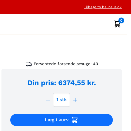
Tilbage to bauhaus.dk
0
Forventede forsendelsesuge:
43
Din pris
:
6374,55 kr.
1
stk
Læg i kurv