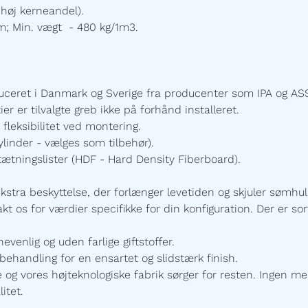
høj kerneandel).
m; Min. vægt - 480 kg/1m3.
uceret i Danmark og Sverige fra producenter som IPA og ASS
 er tilvalgte greb ikke på forhånd installeret.
 fleksibilitet ved montering.
linder - vælges som tilbehør).
ætningslister
(HDF - Hard Density Fiberboard).
ekstra beskyttelse, der forlænger levetiden og skjuler sømhu
t os for værdier specifikke for din konfiguration. Der er sort
enlig og uden farlige giftstoffer.
ehandling for en ensartet og slidstærk finish.
 vores højteknologiske fabrik sørger for resten. Ingen mel
itet.