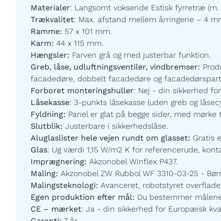
Materialer
:
Langsomt voksende Estisk fyrretræ (m. 
Trækvalitet
:
Max. afstand mellem årringene – 4 m
Ramme:
57 x 101 mm.
Karm:
44 x 115 mm.
Hængsler:
Farven grå og med justerbar funktion.
Greb, låse, udluftningsventiler, vindbremser:
Prod
facadedøre, dobbelt facadedøre og facadedørspartier
Forboret monteringshuller
:
Nej - din sikkerhed for
Låsekasse
:
3-punkts låsekasse (uden greb og låsecy
Fyldning:
Panel er glat på begge sider,
med mørke t
Slutblik:
Justerbare i sikkerhedslåse.
Aluglaslister hele vejen rundt om glasset:
Gratis 
Glas
:
Ug værdi 1,15 W/m2 K for referencerude, kontak
Imprægnering:
Akzonobel Winflex P437.
Maling:
Akzonobel ZW Rubbol WF 3310-03-25 - Børnev
Malingsteknologi:
Avanceret, robotstyret overfladeb
Egen produktion efter mål:
Du bestemmer målene og
CE – mærket
:
Ja - din sikkerhed for Europæisk kval
Garanti:
7
år.