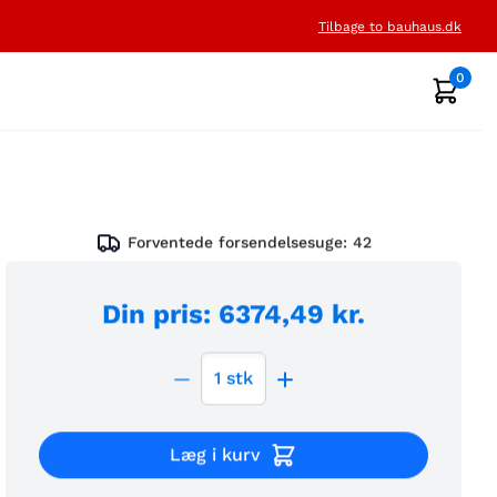
Tilbage to bauhaus.dk
0
Forventede forsendelsesuge:
42
Din pris
:
6374,49 kr.
1
stk
Læg i kurv