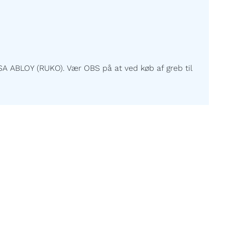
A ABLOY (RUKO). Vær OBS på at ved køb af greb til
ller med et pænt finish.
 afstandsprofil på alle glas.
lemmænd - Kun billige priser og god kvalitet.