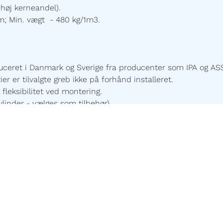
høj kerneandel).
m; Min. vægt - 480 kg/1m3.
uceret i Danmark og Sverige fra producenter som IPA og ASS
 er tilvalgte greb ikke på forhånd installeret.
 fleksibilitet ved montering.
linder - vælges som tilbehør).
ætningslister
(HDF - Hard Density Fiberboard).
ekstra beskyttelse, der forlænger levetiden og skjuler sømhu
t os for værdier specifikke for din konfiguration. Der er sort
enlig og uden farlige giftstoffer.
ehandling for en ensartet og slidstærk finish.
 vores højteknologiske fabrik sørger for resten. Ingen mel
itet.