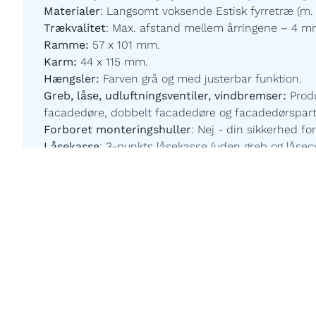
Materialer
:
Langsomt voksende Estisk fyrretræ (m. 
Trækvalitet
:
Max. afstand mellem årringene – 4 m
Ramme:
57 x 101 mm.
Karm:
44 x 115 mm.
Hængsler:
Farven grå og med justerbar funktion.
Greb, låse, udluftningsventiler, vindbremser:
Prod
facadedøre, dobbelt facadedøre og facadedørspartier
Forboret monteringshuller
:
Nej - din sikkerhed for
Låsekasse
:
3-punkts låsekasse (uden greb og låsecy
Fyldning:
Panel er glat på begge sider,
med mørke t
Slutblik:
Justerbare i sikkerhedslåse.
Aluglaslister hele vejen rundt om glasset:
Gratis 
Glas
:
Ug værdi 1,15 W/m2 K for referencerude, kontak
Imprægnering:
Akzonobel Winflex P437.
Maling:
Akzonobel ZW Rubbol WF 3310-03-25 - Børnev
Malingsteknologi:
Avanceret, robotstyret overfladeb
Egen produktion efter mål:
Du bestemmer målene og
CE – mærket
:
Ja - din sikkerhed for Europæisk kval
Garanti:
7
år.