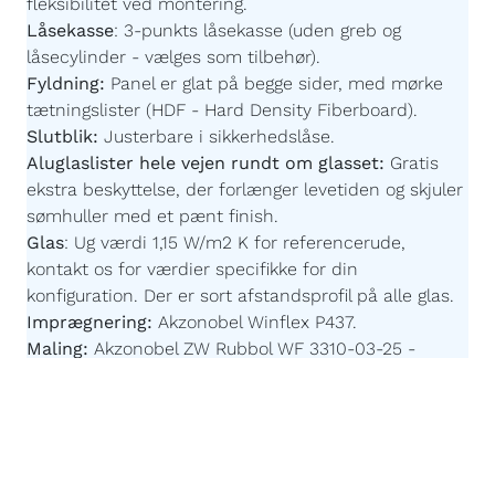
fleksibilitet ved montering.
Låsekasse
:
3-punkts låsekasse (uden greb og
låsecylinder - vælges som tilbehør).
Fyldning:
Panel er glat på begge sider,
med mørke
tætningslister
(HDF - Hard Density Fiberboard).
Slutblik:
Justerbare i sikkerhedslåse.
Aluglaslister hele vejen rundt om glasset:
Gratis
ekstra beskyttelse, der forlænger levetiden og skjuler
sømhuller med et pænt finish.
Glas
:
Ug værdi 1,15 W/m2 K for referencerude,
kontakt os for værdier specifikke for din
konfiguration. Der er sort afstandsprofil på alle glas.
Imprægnering:
Akzonobel Winflex P437.
Maling:
Akzonobel ZW Rubbol WF 3310-03-25 -
Børnevenlig og uden farlige giftstoffer.
Malingsteknologi:
Avanceret, robotstyret
overfladebehandling for en ensartet og slidstærk
finish.
Egen produktion efter mål:
Du bestemmer målene