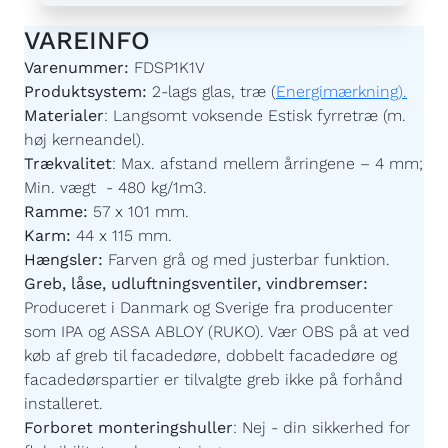
VAREINFO
Varenummer:
FDSP1K1V
Produktsystem:
2-lags glas, træ (
Energimærkning).
Materialer
:
Langsomt voksende Estisk fyrretræ (m.
høj kerneandel).
Trækvalitet
:
Max. afstand mellem årringene – 4 mm;
Min. vægt - 480 kg/1m3.
Ramme:
57 x 101 mm.
Karm:
44 x 115 mm.
Hængsler:
Farven grå og med justerbar funktion.
Greb, låse, udluftningsventiler, vindbremser:
Produceret i Danmark og Sverige fra producenter
som IPA og ASSA ABLOY (RUKO). Vær OBS på at ved
køb af greb til facadedøre, dobbelt facadedøre og
facadedørspartier er tilvalgte greb ikke på forhånd
installeret.
Forboret monteringshuller
:
Nej - din sikkerhed for