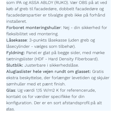
som IPA og ASSA ABLOY (RUKO). Vær OBS på at ved
køb af greb til facadedøre, dobbelt facadedøre og
facadedørspartier er tilvalgte greb ikke på forhånd
installeret.
Forboret monteringshuller
:
Nej - din sikkerhed for
fleksibilitet ved montering.
Låsekasse
:
3-punkts låsekasse (uden greb og
låsecylinder - vælges som tilbehør).
Fyldning:
Panel er glat på begge sider, med mørke
tætningslister (HDF - Hard Density Fiberboard).
Slutblik:
Justerbare i sikkerhedslåse.
Aluglaslister hele vejen rundt om glasset:
Gratis
ekstra beskyttelse, der forlænger levetiden og skjuler
sømhuller med et pænt finish.
Glas
:
Ug værdi 1,15 W/m2 K for referencerude,
kontakt os for værdier specifikke for din
konfiguration. Der er en sort afstandsprofil på alt
glas.
Imprægnering:
Akzonobel Winflex P437.