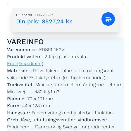
Du sparer
:
10.422,18 kr.
Din pris
:
8527,24 kr.
VAREINFO
Varenummer:
FDSP1-1K2V
Produktsystem:
2-lags glas, træ/alu.
Energimærkning
Materialer
:
Pulverlakeret aluminium og langsomt
voksende Estisk fyrretræ (m. høj kerneandel).
Trækvalitet
:
Max. afstand mellem årringene – 4 mm;
Min. vægt - 480 kg/1m3.
Ramme:
70 x 101 mm.
Karm:
44 x 128 mm.
Hængsler:
Farven grå og med justerbar funktion.
Greb, låse, udluftningsventiler, vindbremser:
Produceret i Danmark og Sverige fra producenter