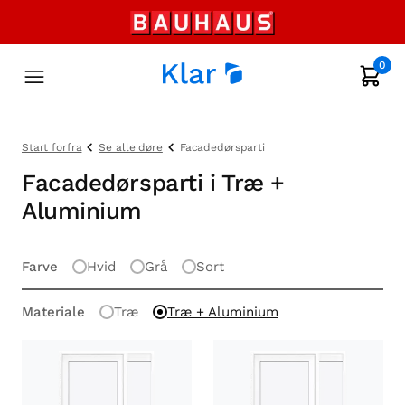
0
Start forfra
Se alle døre
Facadedørsparti
Facadedørsparti i Træ +
Aluminium
Farve
Hvid
Grå
Sort
Materiale
Træ
Træ + Aluminium