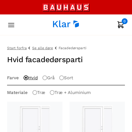
0
Start forfra
Se alle døre
Facadedørsparti
Hvid facadedørsparti
Farve
Hvid
Grå
Sort
Materiale
Træ
Træ + Aluminium