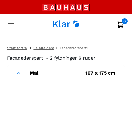
0
Start forfra
Se alle døre
Facadedørsparti
Facadedørsparti - 2 fyldninger 6 ruder
Mål
107
x
175
cm