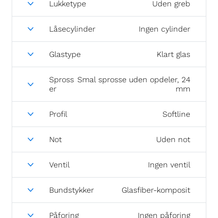
Lukketype
Uden greb
Låsecylinder
Ingen cylinder
Glastype
Klart glas
Spross
Smal sprosse uden opdeler, 24
er
mm
Profil
Softline
Not
Uden not
Ventil
Ingen ventil
Bundstykker
Glasfiber-komposit
Påforing
Ingen påforing