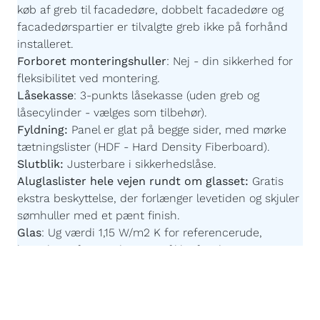
køb af greb til facadedøre, dobbelt facadedøre og
facadedørspartier er tilvalgte greb ikke på forhånd
installeret.
Forboret monteringshuller
:
Nej - din sikkerhed for
fleksibilitet ved montering.
Låsekasse
:
3-punkts låsekasse (uden greb og
låsecylinder - vælges som tilbehør).
Fyldning:
Panel er glat på begge sider,
med mørke
tætningslister
(HDF - Hard Density Fiberboard).
Slutblik:
Justerbare i sikkerhedslåse.
Aluglaslister hele vejen rundt om glasset:
Gratis
ekstra beskyttelse, der forlænger levetiden og skjuler
sømhuller med et pænt finish.
Glas
:
Ug værdi 1,15 W/m2 K for referencerude,
kontakt os for værdier specifikke for din
konfiguration. Der er sort afstandsprofil på alle glas.
Imprægnering:
Akzonobel Winflex P437.
Maling:
Akzonobel ZW Rubbol WF 3310-03-25 -
Børnevenlig og uden farlige giftstoffer.