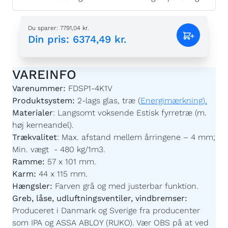
Du sparer
:
7791,04 kr.
Din pris
:
6374,49 kr.
VAREINFO
Varenummer:
FDSP1-4K1V
Produktsystem:
2-lags glas, træ (
Energimærkning).
Materialer
:
Langsomt voksende Estisk fyrretræ (m.
høj kerneandel).
Trækvalitet
:
Max. afstand mellem årringene – 4 mm;
Min. vægt - 480 kg/1m3.
Ramme:
57 x 101 mm.
Karm:
44 x 115 mm.
Hængsler:
Farven grå og med justerbar funktion.
Greb, låse, udluftningsventiler, vindbremser:
Produceret i Danmark og Sverige fra producenter
som IPA og ASSA ABLOY (RUKO). Vær OBS på at ved